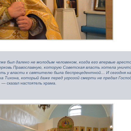
же был далеко не молодым человеком, когда его впервые аресто
ерковь Православную, которую Советская власть хотела уничт
сть у власти к святителю была беспрецедентной… И сегодня н
а Тихона, который даже перед угрозой смерти не предал Господа
,
— сказал настоятель храма.