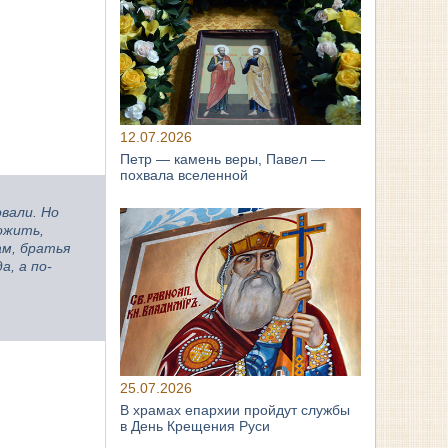
12.07.2026
Петр — камень веры, Павел —
похвала вселенной
вали. Но
ожить,
ам, братья
, а по-
25.07.2026
В храмах епархии пройдут службы
в День Крещения Руси