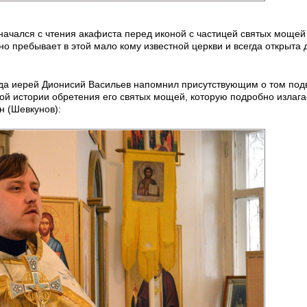
начался с чтения акафиста перед иконой с частицей святых мощей
о пребывает в этой мало кому известной церкви и всегда открыта 
да иерей Дионисий Васильев напомнил присутствующим о том подв
ной истории обретения его святых мощей, которую подробно излага
н (Шевкунов):