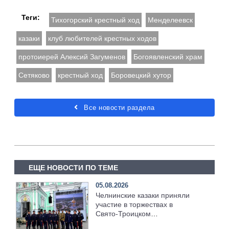
Теги:
Тихогорский крестный ход
Менделеевск
казаки
клуб любителей крестных ходов
протоиерей Алексий Загуменов
Богоявленский храм
Сетяково
крестный ход
Боровецкий хутор
Все новости раздела
ЕЩЕ НОВОСТИ ПО ТЕМЕ
05.08.2026
Челнинские казаки приняли
участие в торжествах в
Свято‑Троицком
Серафимо‑Дивеевском