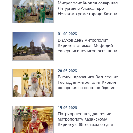
Митрополит Кирилл совершил
Литургию в Александро-
Невском храме города Казани
01.06.2026
В Духов день митрополит
Кирилл и епископ Мефодий
совершили великое освящение
возрождённого Троицкого
храма в селе Верхний Багряж
20.05.2026
В канун праздника Вознесения
Господня митрополит Кирилл
совершил всенощное бдение в
храме Казанской духовной
семинарии
15.05.2026
Патриаршее поздравление
митрополиту Казанскому
Кириллу с 65-летием со дня
рождения