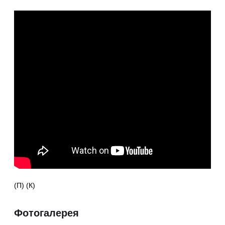
(П) (К)
Фотогалерея