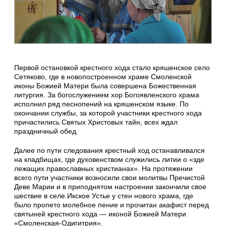
Первой остановкой крестного хода стало кряшенское село
Сетяково, где в новопостроенном храме Смоленской
иконы Божией Матери была совершена Божественная
литургия. За богослужением хор Богоявленского храма
исполнил ряд песнопений на кряшенском языке. По
окончании службы, за которой участники крестного хода
причастились Святых Христовых тайн, всех ждал
праздничный обед.
Далее по пути следования крестный ход останавливался
на кладбищах, где духовенством служились литии о «зде
лежащих православных христианах». На протяжении
всего пути участники возносили свои молитвы Пречистой
Деве Марии и в приподнятом настроении закончили свое
шествие в селе Икское Устье у стен нового храма, где
было пропето молебное пение и прочитан акафист перед
святыней крестного хода — иконой Божией Матери
«Смоленская-Одигитрия».