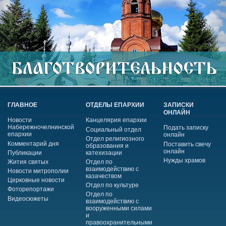
ГЛАВНОЕ
ОТДЕЛЫ ЕПАРХИИ
ЗАПИСКИ
ОНЛАЙН
Новости
Канцелярия епархии
Набережночелнинской
Подать записку
Социальный отдел
епархии
онлайн
Отдел религиозного
Комментарий дня
Поставить свечу
образования и
онлайн
Публикации
катехизации
Нужды храмов
Жития святых
Отдел по
взаимодействию с
Новости митрополии
казачеством
Церковные новости
Отдел по культуре
Фоторепортажи
Отдел по
Видеосюжеты
взаимодействию с
вооруженными силами
и
правоохранительными