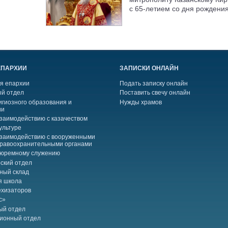
с 65-летием со дня рождени
ЕПАРХИИ
ЗАПИСКИ ОНЛАЙН
я епархии
Подать записку онлайн
й отдел
Поставить свечу онлайн
игиозного образования и
Нужды храмов
ии
взаимодействию с казачеством
ультуре
взаимодействию с вооруженными
правоохранительными органами
тюремному служению
ский отдел
ный склад
я школа
ехизаторов
с»
ый отдел
ионный отдел