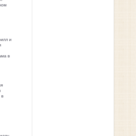
ком
рилл и
и
ама в
ия
л
 в
иллу