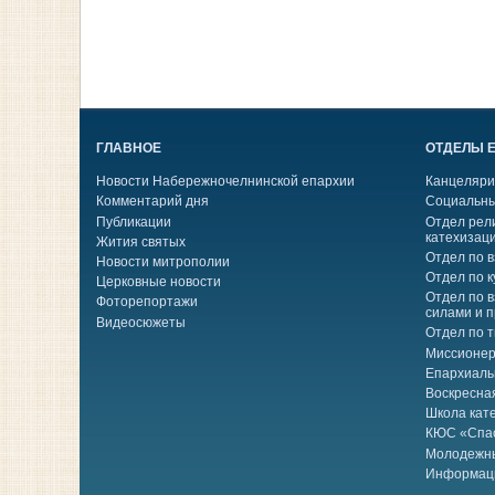
ГЛАВНОЕ
ОТДЕЛЫ 
Новости Набережночелнинской епархии
Канцеляри
Комментарий дня
Социальны
Публикации
Отдел рел
катехизац
Жития святых
Отдел по 
Новости митрополии
Отдел по к
Церковные новости
Отдел по 
Фоторепортажи
силами и 
Видеосюжеты
Отдел по 
Миссионер
Епархиаль
Воскресна
Школа кат
КЮС «Спа
Молодежн
Информац