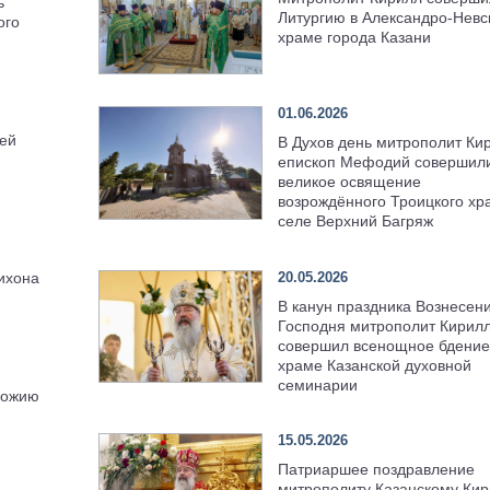
ь
Литургию в Александро-Невс
ого
храме города Казани
01.06.2026
ей
В Духов день митрополит Ки
епископ Мефодий совершил
великое освящение
возрождённого Троицкого хр
селе Верхний Багряж
20.05.2026
ихона
В канун праздника Вознесен
Господня митрополит Кирил
совершил всенощное бдение
храме Казанской духовной
семинарии
Божию
15.05.2026
Патриаршее поздравление
митрополиту Казанскому Кир