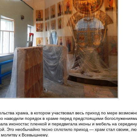
льства храма, в котором участвовал весь приход по мере возможн
но наводили порядок в храме перед предстоящими богослужениям
ала иконостас пленкой и передвигала иконы и мебель на середину
кой. Это необычайно тесно сплотило приход — храм стал своим, л
 молитву к Всевышнему.