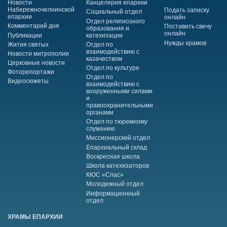
Новости
Канцелярия епархии
Набережночелнинской
Подать записку
Социальный отдел
епархии
онлайн
Отдел религиозного
Комментарий дня
Поставить свечу
образования и
онлайн
Публикации
катехизации
Нужды храмов
Жития святых
Отдел по
взаимодействию с
Новости митрополии
казачеством
Церковные новости
Отдел по культуре
Фоторепортажи
Отдел по
Видеосюжеты
взаимодействию с
вооруженными силами
и
правоохранительными
органами
Отдел по тюремному
служению
Миссионерский отдел
Епархиальный склад
Воскресная школа
Школа катехизаторов
КЮС «Спас»
Молодежный отдел
Информационный
отдел
ХРАМЫ ЕПАРХИИ