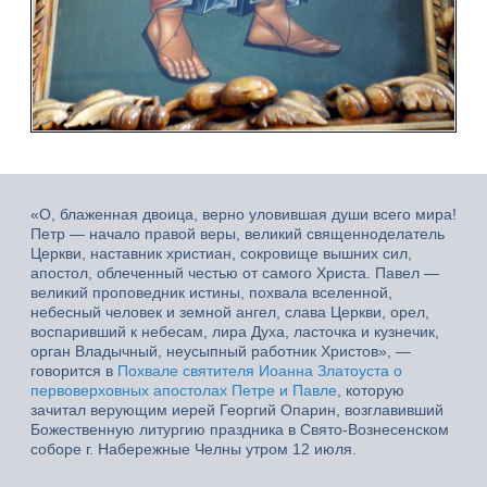
«О, блаженная двоица, верно уловившая души всего мира!
Петр — начало правой веры, великий священноделатель
Церкви, наставник христиан, сокровище вышних сил,
апостол, облеченный честью от самого Христа. Павел —
великий проповедник истины, похвала вселенной,
небесный человек и земной ангел, слава Церкви, орел,
воспаривший к небесам, лира Духа, ласточка и кузнечик,
орган Владычный, неусыпный работник Христов», —
говорится в
Похвале святителя Иоанна Златоуста о
первоверховных апостолах Петре и Павле
, которую
зачитал верующим иерей Георгий Опарин, возглавивший
Божественную литургию праздника в Свято-Вознесенском
соборе г. Набережные Челны утром 12 июля.