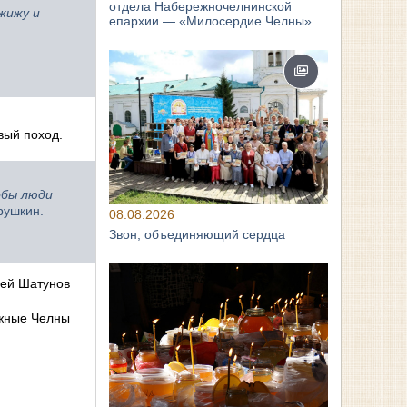
отдела Набережночелнинской
жижу и
епархии — «Милосердие Челны»
вый поход.
обы люди
рушкин.
08.08.2026
Звон, объединяющий сердца
сей Шатунов
жные Челны