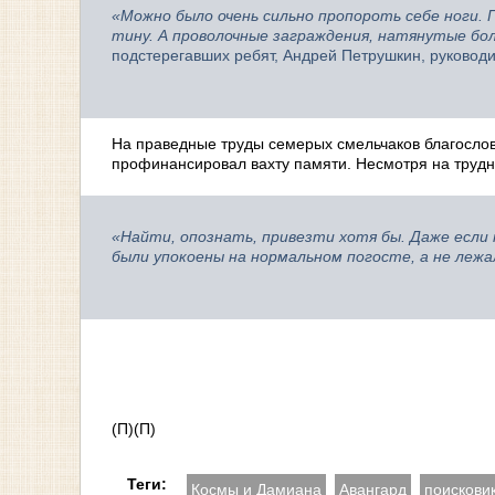
«Можно было очень сильно пропороть себе ноги. 
тину. А проволочные заграждения, натянутые бол
подстерегавших ребят, Андрей Петрушкин, руководи
На праведные труды семерых смельчаков благослов
профинансировал вахту памяти. Несмотря на трудно
«Найти, опознать, привезти хотя бы. Даже если
были упокоены на нормальном погосте, а не лежал
(П)(П)
Теги:
Космы и Дамиана
Авангард
поискови