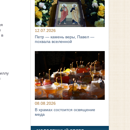
ия
л
12.07.2026
 в
Петр — камень веры, Павел —
похвала вселенной
иллу
я
08.08.2026
В храмах состоится освящение
меда