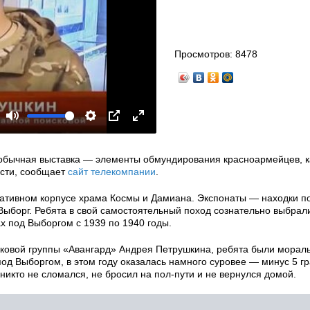
Просмотров:
8478
Mute
Settings
PIP
Enter
fullscreen
еобычная выставка — элементы обмундирования красноармейцев, к
асти, сообщает
сайт телекомпании
.
ативном корпусе храма Космы и Дамиана. Экспонаты — находки п
Выборг. Ребята в свой самостоятельный поход сознательно выбрал
х под Выборгом с 1939 по 1940 годы.
ковой группы «Авангард» Андрея Петрушкина, ребята были мораль
од Выборгом, в этом году оказалась намного суровее — минус 5 гр
никто не сломался, не бросил на пол-пути и не вернулся домой.