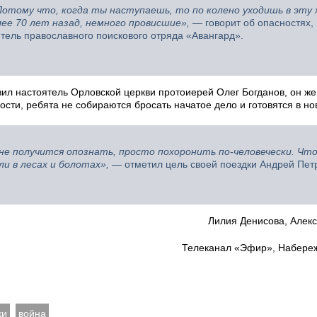
Потому что, когда ты наступаешь, то по колено уходишь в эту 
ее 70 лет назад, немного провисшие»,
— говорит об опасностях,
тель православного поискового отряда «Авангард».
ил настоятель Орловской церкви протоиерей Олег Богданов, он же
сти, ребята не собираются бросать начатое дело и готовятся в но
 не получится опознать, просто похоронить по-человечески. Чт
и в лесах и болотах»,
— отметил цель своей поездки Андрей Пет
Лилия Денисова, Алек
Телеканал «Эфир», Набере
ки
война