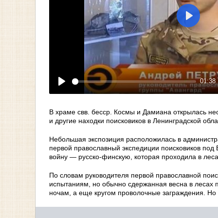
Play
01:38
Play
В храме свв. бесср. Космы и Дамиана открылась н
и другие находки поисковиков в Ленинградской обл
Небольшая экспозиция расположилась в администр
первой православный экспедиции поисковиков под 
войну — русско-финскую, которая проходила в леса
По словам руководителя первой православной поис
испытаниям, но обычно сдержанная весна в лесах п
ночам, а еще кругом проволочные заграждения. Но 