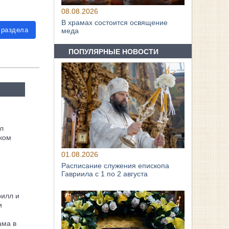
08.08.2026
В храмах состоится освящение
 раздела
меда
ПОПУЛЯРНЫЕ НОВОСТИ
л
ком
01.08.2026
Расписание служения епископа
Гавриила с 1 по 2 августа
рилл и
и
ама в