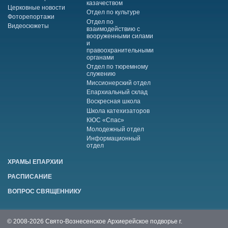
казачеством
Церковные новости
Отдел по культуре
Фоторепортажи
Отдел по
Видеосюжеты
взаимодействию с
вооруженными силами
и
правоохранительными
органами
Отдел по тюремному
служению
Миссионерский отдел
Епархиальный склад
Воскресная школа
Школа катехизаторов
КЮС «Спас»
Молодежный отдел
Информационный
отдел
ХРАМЫ ЕПАРХИИ
РАСПИСАНИЕ
ВОПРОС СВЯЩЕННИКУ
© 2008-2026 Свято-Вознесенское Архиерейское подворье г.