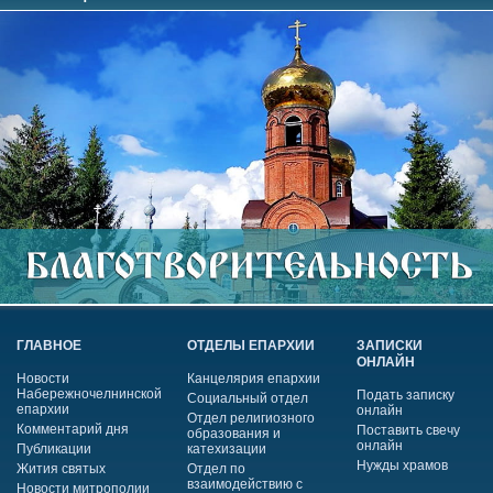
ГЛАВНОЕ
ОТДЕЛЫ ЕПАРХИИ
ЗАПИСКИ
ОНЛАЙН
Новости
Канцелярия епархии
Набережночелнинской
Подать записку
Социальный отдел
епархии
онлайн
Отдел религиозного
Комментарий дня
Поставить свечу
образования и
онлайн
Публикации
катехизации
Нужды храмов
Жития святых
Отдел по
взаимодействию с
Новости митрополии