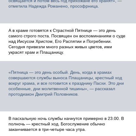
освящается и потом весь год прихожане его хранят», —
отметила Надежда Романено, прософрница.
А в храме готовятся к Страстной Пятнице — это день
самого строго поста. Посвящен он воспоминаниям о суде
над Иисусом Христом, Его Распятии и Погребении.
Сегодня привезли много разных живых цветов, ими
украсят храм и Плащаницу.
«Пятница — это день особый. День, когда в храмах
совершаются службы выноса Плащаницы, крестный ход
вокруг храма, и все готовится к празднику Пасхи. Это дни
особенные, дни молитвенной тишины», — рассказал
протодиакон Дмитрий Половников.
В пасхальную ночь службы начнутся примерно в 23.00. В
полночь — крестный ход. Богослужение обычно
заканчивается в три-четыре часа утра.