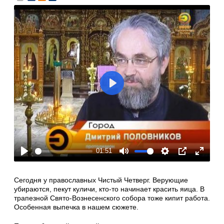
Play
01:51
Play
Mute
Settings
PIP
Enter
fullscre
Сегодня у православных Чистый Четверг. Верующие
убираются, пекут куличи, кто-то начинает красить яица. В
трапезной Свято-Вознесенского собора тоже кипит работа.
Особенная выпечка в нашем сюжете.