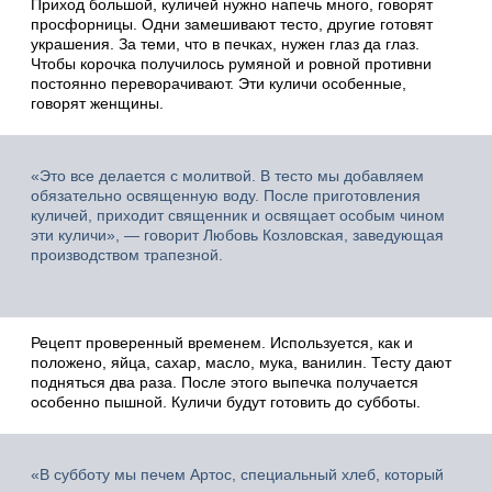
Приход большой, куличей нужно напечь много, говорят
просфорницы. Одни замешивают тесто, другие готовят
украшения. За теми, что в печках, нужен глаз да глаз.
Чтобы корочка получилось румяной и ровной противни
постоянно переворачивают. Эти куличи особенные,
говорят женщины.
«Это все делается с молитвой. В тесто мы добавляем
обязательно освященную воду. После приготовления
куличей, приходит священник и освящает особым чином
эти куличи», — говорит Любовь Козловская, заведующая
производством трапезной.
Рецепт проверенный временем. Используется, как и
положено, яйца, сахар, масло, мука, ванилин. Тесту дают
подняться два раза. После этого выпечка получается
особенно пышной. Куличи будут готовить до субботы.
«В субботу мы печем Артос, специальный хлеб, который