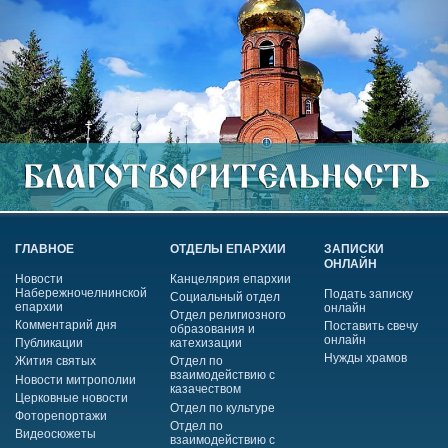
ГЛАВНОЕ
ОТДЕЛЫ ЕПАРХИИ
ЗАПИСКИ
ОНЛАЙН
Новости
Канцелярия епархии
Набережночелнинской
Подать записку
Социальный отдел
епархии
онлайн
Отдел религиозного
Комментарий дня
Поставить свечу
образования и
онлайн
Публикации
катехизации
Нужды храмов
Жития святых
Отдел по
взаимодействию с
Новости митрополии
казачеством
Церковные новости
Отдел по культуре
Фоторепортажи
Отдел по
Видеосюжеты
взаимодействию с