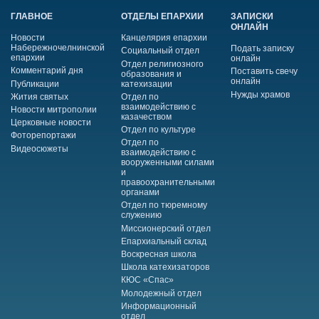
ГЛАВНОЕ
ОТДЕЛЫ ЕПАРХИИ
ЗАПИСКИ
ОНЛАЙН
Новости
Канцелярия епархии
Набережночелнинской
Подать записку
Социальный отдел
епархии
онлайн
Отдел религиозного
Комментарий дня
Поставить свечу
образования и
онлайн
Публикации
катехизации
Нужды храмов
Жития святых
Отдел по
взаимодействию с
Новости митрополии
казачеством
Церковные новости
Отдел по культуре
Фоторепортажи
Отдел по
Видеосюжеты
взаимодействию с
вооруженными силами
и
правоохранительными
органами
Отдел по тюремному
служению
Миссионерский отдел
Епархиальный склад
Воскресная школа
Школа катехизаторов
КЮС «Спас»
Молодежный отдел
Информационный
отдел