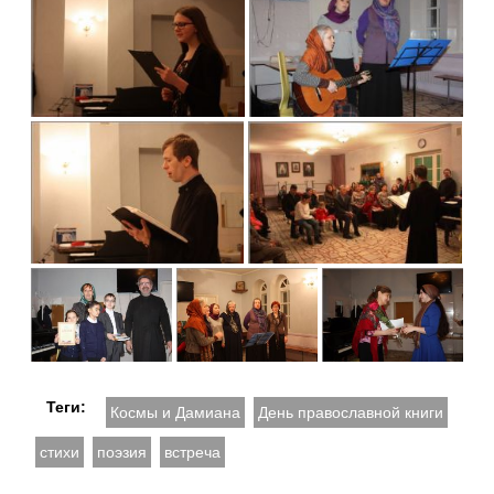
Теги:
Космы и Дамиана
День православной книги
стихи
поэзия
встреча