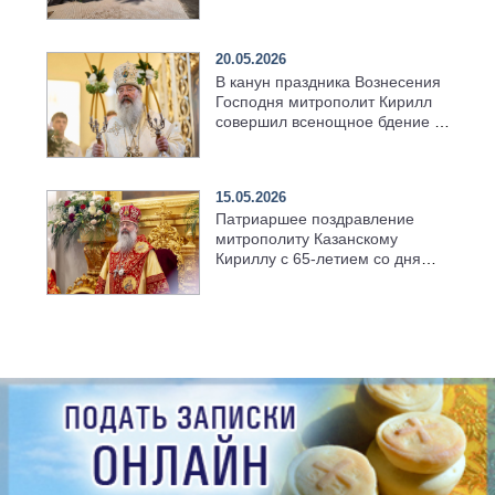
возрождённого Троицкого
храма в селе Верхний Багряж
20.05.2026
В канун праздника Вознесения
Господня митрополит Кирилл
совершил всенощное бдение в
храме Казанской духовной
семинарии
15.05.2026
Патриаршее поздравление
митрополиту Казанскому
Кириллу с 65-летием со дня
рождения