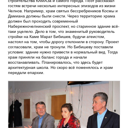
строительства КАМАЗа и самого города. Поэт рассказал
гостям встречи несколько интересных эпизодов из жизни
Челнов. Например, храм святых бессребреников Космы и
Дамиана должны были снести. Через территорию храма
должен был проходить современный
Набережночелнинский проспект, но старинное здание всё-
таки уцелело. Дело в том, что знаменитый руководитель
стройки на Каме Марат Бибишев, будучи атеистом,
настоял на том, чтобы дорогу отклонили в сторону. Проект
согласовали, храм не тронули. Но Бибишеву поставили
условие: здание нужно привести в нормальный вид. Тогда
храм приняли на баланс города и начали
восстанавливать. Планировалось, что здесь будет
архитектурная школа. Но скоро всё поменялось и храм
передали епархии.