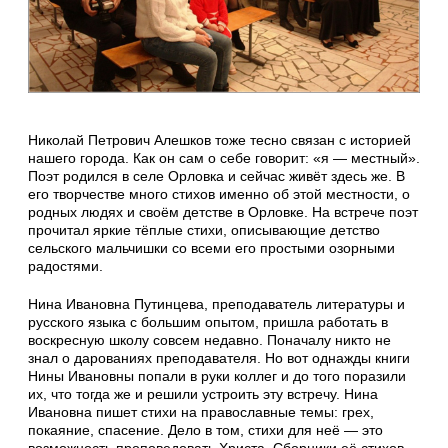
Николай Петрович Алешков тоже тесно связан с историей
нашего города. Как он сам о себе говорит: «я — местный».
Поэт родился в селе Орловка и сейчас живёт здесь же. В
его творчестве много стихов именно об этой местности, о
родных людях и своём детстве в Орловке. На встрече поэт
прочитал яркие тёплые стихи, описывающие детство
сельского мальчишки со всеми его простыми озорными
радостями.
Нина Ивановна Путинцева, преподаватель литературы и
русского языка с большим опытом, пришла работать в
воскресную школу совсем недавно. Поначалу никто не
знал о дарованиях преподавателя. Но вот однажды книги
Нины Ивановны попали в руки коллег и до того поразили
их, что тогда же и решили устроить эту встречу. Нина
Ивановна пишет стихи на православные темы: грех,
покаяние, спасение. Дело в том, стихи для неё — это
возможность проповедовать Христа. Сборники её стихов