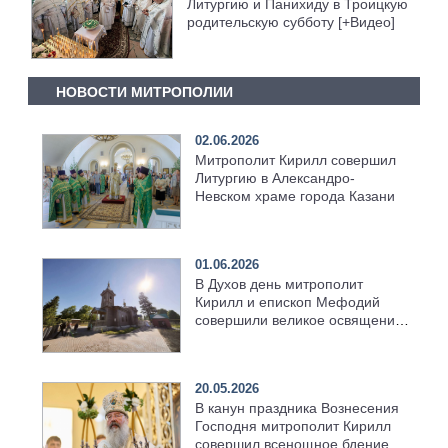
Литургию и Панихиду в Троицкую
родительскую субботу [+Видео]
НОВОСТИ МИТРОПОЛИИ
02.06.2026
Митрополит Кирилл совершил
Литургию в Александро-
Невском храме города Казани
01.06.2026
В Духов день митрополит
Кирилл и епископ Мефодий
совершили великое освящение
возрождённого Троицкого
храма в селе Верхний Багряж
20.05.2026
В канун праздника Вознесения
Господня митрополит Кирилл
совершил всенощное бдение в