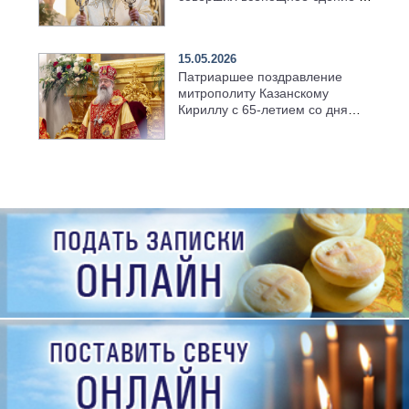
храме Казанской духовной
семинарии
15.05.2026
Патриаршее поздравление
митрополиту Казанскому
Кириллу с 65-летием со дня
рождения