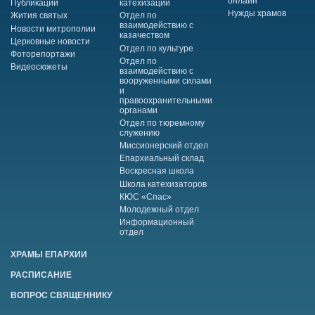
онлайн
Публикации
катехизации
Нужды храмов
Жития святых
Отдел по
взаимодействию с
Новости митрополии
казачеством
Церковные новости
Отдел по культуре
Фоторепортажи
Отдел по
Видеосюжеты
взаимодействию с
вооруженными силами
и
правоохранительными
органами
Отдел по тюремному
служению
Миссионерский отдел
Епархиальный склад
Воскресная школа
Школа катехизаторов
КЮС «Спас»
Молодежный отдел
Информационный
отдел
ХРАМЫ ЕПАРХИИ
РАСПИСАНИЕ
ВОПРОС СВЯЩЕННИКУ