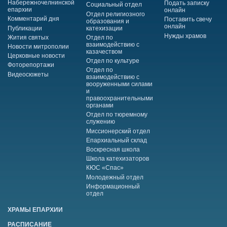
Набережночелнинской
Подать записку
Социальный отдел
епархии
онлайн
Отдел религиозного
Комментарий дня
Поставить свечу
образования и
онлайн
Публикации
катехизации
Нужды храмов
Жития святых
Отдел по
взаимодействию с
Новости митрополии
казачеством
Церковные новости
Отдел по культуре
Фоторепортажи
Отдел по
Видеосюжеты
взаимодействию с
вооруженными силами
и
правоохранительными
органами
Отдел по тюремному
служению
Миссионерский отдел
Епархиальный склад
Воскресная школа
Школа катехизаторов
КЮС «Спас»
Молодежный отдел
Информационный
отдел
ХРАМЫ ЕПАРХИИ
РАСПИСАНИЕ