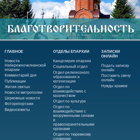
ГЛАВНОЕ
ОТДЕЛЫ ЕПАРХИИ
ЗАПИСКИ
ОНЛАЙН
Новости
Канцелярия епархии
Набережночелнинской
Подать записку
Социальный отдел
епархии
онлайн
Отдел религиозного
Комментарий дня
Поставить свечу
образования и
онлайн
Публикации
катехизации
Нужды храмов
Жития святых
Отдел по
взаимодействию с
Новости митрополии
казачеством
Церковные новости
Отдел по культуре
Фоторепортажи
Отдел по
Видеосюжеты
взаимодействию с
вооруженными силами
и
правоохранительными
органами
Отдел по тюремному
служению