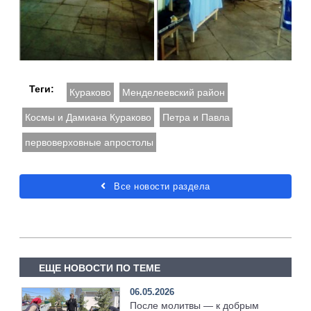
Теги:
Кураково
Менделеевский район
Космы и Дамиана Кураково
Петра и Павла
первоверховные апростолы
Все новости раздела
ЕЩЕ НОВОСТИ ПО ТЕМЕ
06.05.2026
После молитвы — к добрым