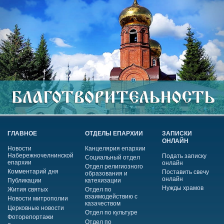
ГЛАВНОЕ
ОТДЕЛЫ ЕПАРХИИ
ЗАПИСКИ
ОНЛАЙН
Новости
Канцелярия епархии
Набережночелнинской
Подать записку
Социальный отдел
епархии
онлайн
Отдел религиозного
Комментарий дня
Поставить свечу
образования и
онлайн
Публикации
катехизации
Нужды храмов
Жития святых
Отдел по
взаимодействию с
Новости митрополии
казачеством
Церковные новости
Отдел по культуре
Фоторепортажи
Отдел по