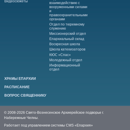
Видеосюжеты
взаимодействию с
вооруженными силами
и
правоохранительными
органами
Отдел по тюремному
служению
Миссионерский отдел
Епархиальный склад
Воскресная школа
Школа катехизаторов
КЮС «Спас»
Молодежный отдел
Информационный
отдел
ХРАМЫ ЕПАРХИИ
РАСПИСАНИЕ
ВОПРОС СВЯЩЕННИКУ
© 2008-2026 Свято-Вознесенское Архиерейское подворье г.
Набережные Челны.
Работает под управлением системы
CMS «Епархия»