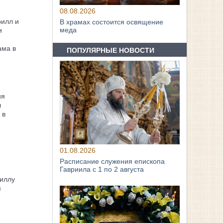
08.08.2026
рилл и
В храмах состоится освящение
меда
и
ама в
ПОПУЛЯРНЫЕ НОВОСТИ
ия
л
 в
01.08.2026
Расписание служения епископа
Гавриила с 1 по 2 августа
иллу
я