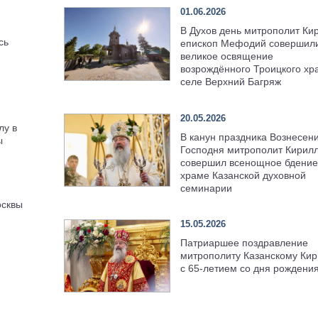
01.06.2026
В Духов день митрополит Ки
сь
епископ Мефодий совершил
великое освящение
возрождённого Троицкого хр
селе Верхний Багряж
20.05.2026
лу в
В канун праздника Вознесен
ы
Господня митрополит Кирил
совершил всенощное бдение
храме Казанской духовной
семинарии
осквы
15.05.2026
Патриаршее поздравление
митрополиту Казанскому Кир
с 65-летием со дня рождени