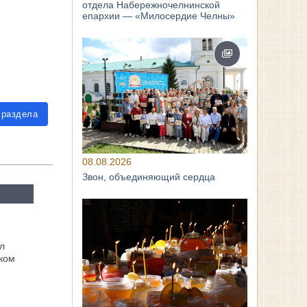
отдела Набережночелнинской
епархии — «Милосердие Челны»
 раздела
08.08.2026
Звон, объединяющий сердца
л
ком