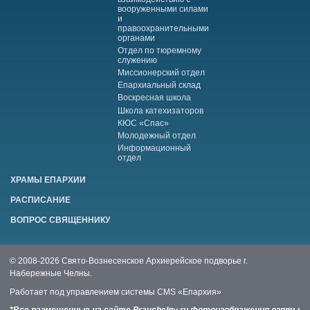
вооруженными силами
и
правоохранительными
органами
Отдел по тюремному
служению
Миссионерский отдел
Епархиальный склад
Воскресная школа
Школа катехизаторов
КЮС «Спас»
Молодежный отдел
Информационный
отдел
ХРАМЫ ЕПАРХИИ
РАСПИСАНИЕ
ВОПРОС СВЯЩЕННИКУ
© 2008-2026 Свято-Вознесенское Архиерейское подворье г.
Набережные Челны.
Работает под управлением системы
CMS «Епархия»
*Все размещенные на сайте Pravchelny.ru фотоизображения взяты