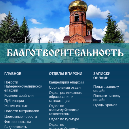
ГЛАВНОЕ
ОТДЕЛЫ ЕПАРХИИ
ЗАПИСКИ
ОНЛАЙН
Новости
Канцелярия епархии
Набережночелнинской
Подать записку
Социальный отдел
епархии
онлайн
Отдел религиозного
Комментарий дня
Поставить свечу
образования и
онлайн
Публикации
катехизации
Нужды храмов
Жития святых
Отдел по
взаимодействию с
Новости митрополии
казачеством
Церковные новости
Отдел по культуре
Фоторепортажи
Отдел по
Видеосюжеты
взаимодействию с