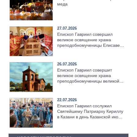
меда
27.07.2026
Епископ Гавриил совершил
великое освящение храма
преподобномученицы Елисаветы
в селе Красный Бор [+Видео]
26.07.2026
Епископ Гавриил совершит
великое освящение храма
преподобномученицы великой
княгини Елисаветы в селе
Красный Бор
22.07.2026
Епископ Гавриил сослужил
Святейшему Патриарху Кириллу
в Казани в день Казанской иконы
Божией Матери [+Видео]