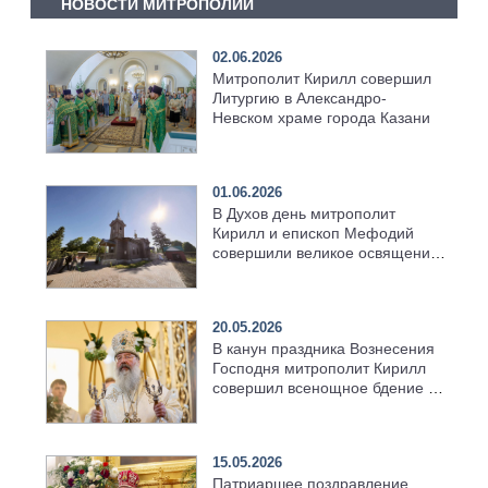
НОВОСТИ МИТРОПОЛИИ
02.06.2026
Митрополит Кирилл совершил
Литургию в Александро-
Невском храме города Казани
01.06.2026
В Духов день митрополит
Кирилл и епископ Мефодий
совершили великое освящение
возрождённого Троицкого
храма в селе Верхний Багряж
20.05.2026
В канун праздника Вознесения
Господня митрополит Кирилл
совершил всенощное бдение в
храме Казанской духовной
семинарии
15.05.2026
Патриаршее поздравление