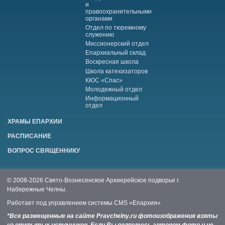
и
правоохранительными
органами
Отдел по тюремному
служению
Миссионерский отдел
Епархиальный склад
Воскресная школа
Школа катехизаторов
КЮС «Спас»
Молодежный отдел
Информационный
отдел
ХРАМЫ ЕПАРХИИ
РАСПИСАНИЕ
ВОПРОС СВЯЩЕННИКУ
© 2008-2026 Свято-Вознесенское Архиерейское подворье г.
Набережные Челны.
Работает под управлением системы
CMS «Епархия»
*Все размещенные на сайте Pravchelny.ru фотоизображения взяты
из открытых источников. Если Вы являетесь автором фото и не