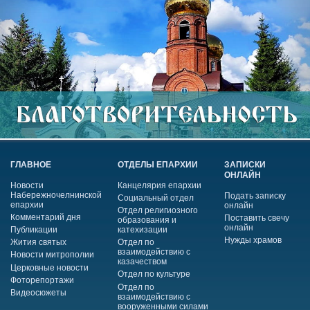
ГЛАВНОЕ
ОТДЕЛЫ ЕПАРХИИ
ЗАПИСКИ
ОНЛАЙН
Новости
Канцелярия епархии
Набережночелнинской
Подать записку
Социальный отдел
епархии
онлайн
Отдел религиозного
Комментарий дня
Поставить свечу
образования и
онлайн
Публикации
катехизации
Нужды храмов
Жития святых
Отдел по
взаимодействию с
Новости митрополии
казачеством
Церковные новости
Отдел по культуре
Фоторепортажи
Отдел по
Видеосюжеты
взаимодействию с
вооруженными силами