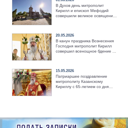
В Духов день митрополит
Кирилл и епископ Мефодий
совершили великое освящение
возрождённого Троицкого
храма в селе Верхний Багряж
20.05.2026
В канун праздника Вознесения
Господня митрополит Кирилл
совершил всенощное бдение в
храме Казанской духовной
семинарии
15.05.2026
Патриаршее поздравление
митрополиту Казанскому
Кириллу с 65-летием со дня
рождения