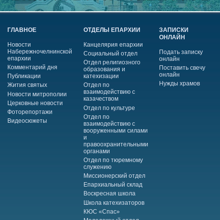
ГЛАВНОЕ
ОТДЕЛЫ ЕПАРХИИ
ЗАПИСКИ
ОНЛАЙН
Новости
Канцелярия епархии
Набережночелнинской
Подать записку
Социальный отдел
епархии
онлайн
Отдел религиозного
Комментарий дня
Поставить свечу
образования и
онлайн
Публикации
катехизации
Нужды храмов
Жития святых
Отдел по
взаимодействию с
Новости митрополии
казачеством
Церковные новости
Отдел по культуре
Фоторепортажи
Отдел по
Видеосюжеты
взаимодействию с
вооруженными силами
и
правоохранительными
органами
Отдел по тюремному
служению
Миссионерский отдел
Епархиальный склад
Воскресная школа
Школа катехизаторов
КЮС «Спас»