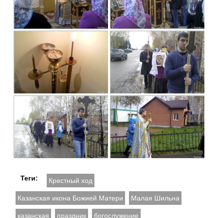
Теги:
Крестный ход
Казанская икона Божией Матери
Малая Шильна
казанская
праздник
богослужение