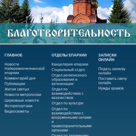
ГЛАВНОЕ
ОТДЕЛЫ ЕПАРХИИ
ЗАПИСКИ
ОНЛАЙН
Новости
Канцелярия епархии
Набережночелнинской
Подать записку
Социальный отдел
епархии
онлайн
Отдел религиозного
Комментарий дня
Поставить свечу
образования и
онлайн
Публикации
катехизации
Нужды храмов
Жития святых
Отдел по
взаимодействию с
Новости митрополии
казачеством
Церковные новости
Отдел по культуре
Фоторепортажи
Отдел по
Видеосюжеты
взаимодействию с
вооруженными силами
и
правоохранительными
органами
Отдел по тюремному