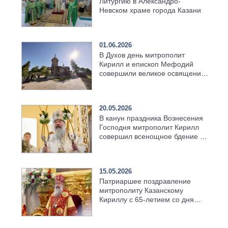
Литургию в Александро-
Невском храме города Казани
01.06.2026
В Духов день митрополит
Кирилл и епископ Мефодий
совершили великое освящение
возрождённого Троицкого
храма в селе Верхний Багряж
20.05.2026
В канун праздника Вознесения
Господня митрополит Кирилл
совершил всенощное бдение в
храме Казанской духовной
семинарии
15.05.2026
Патриаршее поздравление
митрополиту Казанскому
Кириллу с 65-летием со дня
рождения