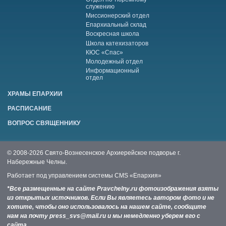
служению
Миссионерский отдел
Епархиальный склад
Воскресная школа
Школа катехизаторов
КЮС «Спас»
Молодежный отдел
Информационный
отдел
ХРАМЫ ЕПАРХИИ
РАСПИСАНИЕ
ВОПРОС СВЯЩЕННИКУ
© 2008-2026 Свято-Вознесенское Архиерейское подворье г.
Набережные Челны.
Работает под управлением системы
CMS «Епархия»
*Все размещенные на сайте Pravchelny.ru фотоизображения взяты
из открытых источников. Если Вы являетесь автором фото и не
хотите, чтобы оно использовалось на нашем сайте, сообщите
нам на почту press_svs@mail.ru и мы немедленно уберем его с
сайта.