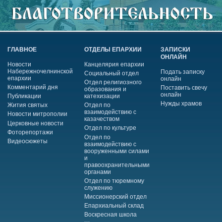
ГЛАВНОЕ
ОТДЕЛЫ ЕПАРХИИ
ЗАПИСКИ
ОНЛАЙН
Новости
Канцелярия епархии
Набережночелнинской
Подать записку
Социальный отдел
епархии
онлайн
Отдел религиозного
Комментарий дня
Поставить свечу
образования и
онлайн
Публикации
катехизации
Нужды храмов
Жития святых
Отдел по
взаимодействию с
Новости митрополии
казачеством
Церковные новости
Отдел по культуре
Фоторепортажи
Отдел по
Видеосюжеты
взаимодействию с
вооруженными силами
и
правоохранительными
органами
Отдел по тюремному
служению
Миссионерский отдел
Епархиальный склад
Воскресная школа