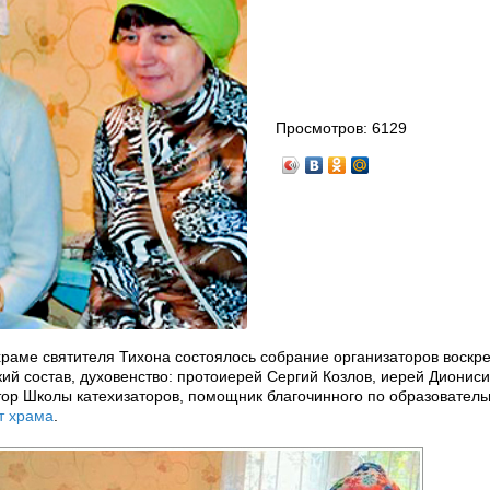
Просмотров:
6129
храме святителя Тихона состоялось собрание организаторов воскр
ий состав, духовенство: протоиерей Сергий Козлов, иерей Дионис
ктор Школы катехизаторов, помощник благочинного по образовател
т храма
.