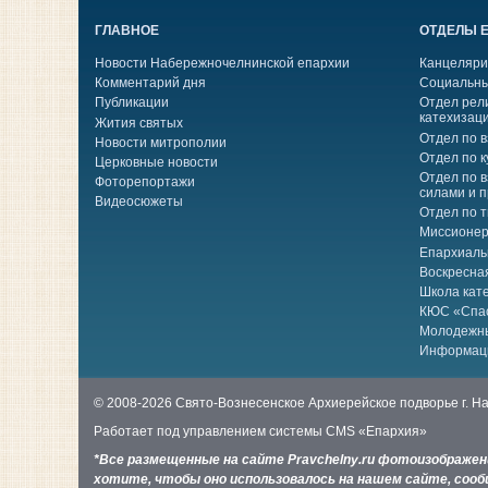
ГЛАВНОЕ
ОТДЕЛЫ 
Новости Набережночелнинской епархии
Канцеляри
Комментарий дня
Социальны
Публикации
Отдел рел
катехизац
Жития святых
Отдел по 
Новости митрополии
Отдел по к
Церковные новости
Отдел по 
Фоторепортажи
силами и 
Видеосюжеты
Отдел по 
Миссионер
Епархиаль
Воскресна
Школа кат
КЮС «Спа
Молодежн
Информац
© 2008-2026 Свято-Вознесенское Архиерейское подворье г. 
Работает под управлением системы
CMS «Епархия»
*Все размещенные на сайте Pravchelny.ru фотоизображе
хотите, чтобы оно использовалось на нашем сайте, сообщ