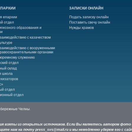
ЕПАРХИИ
ЗАПИСКИ ОНЛАЙН
я епархии
Подать записку онлайн
й отдел
Поставить свечу онлайн
игиозного образования и
Нужды храмов
ии
взаимодействию с казачеством
ультуре
взаимодействию с вооруженными
правоохранительными органами
тюремному служению
ский отдел
ный склад
я школа
ехизаторов
с»
ый отдел
ионный отдел
Набережные Челны.
ния взяты из открытых источников. Если Вы являетесь автором фото 
ите нам на почту press_svs@mail.ru и мы немедленно уберем его с сай