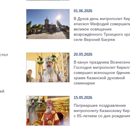
01.06.2026
В Духов день митрополит Ки
епископ Мефодий совершил
великое освящение
возрождённого Троицкого хр
селе Верхний Багряж
20.05.2026
стол
В канун праздника Вознесен
Господня митрополит Кирил
совершил всенощное бдение
храме Казанской духовной
семинарии
ей
15.05.2026
Патриаршее поздравление
митрополиту Казанскому Кир
с 65-летием со дня рождени