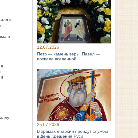
рилл и
и
ама в
12.07.2026
Петр — камень веры, Павел —
похвала вселенной
ия
л
 в
иллу
я
25.07.2026
В храмах епархии пройдут службы
в День Крещения Руси