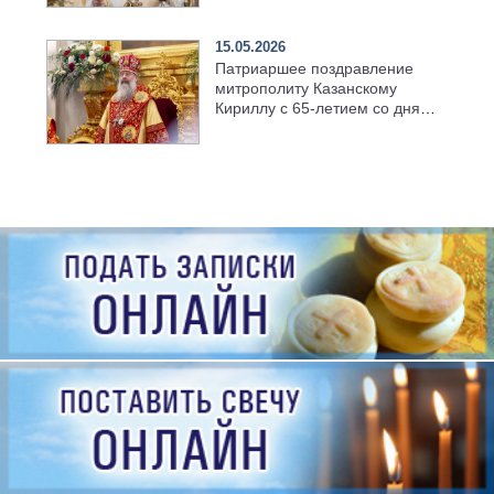
семинарии
15.05.2026
Патриаршее поздравление
митрополиту Казанскому
Кириллу с 65-летием со дня
рождения