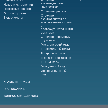
Жития святых
Отдел по
взаимодействию с
Новости митрополии
казачеством
Церковные новости
Отдел по культуре
Фоторепортажи
Отдел по
Видеосюжеты
взаимодействию с
вооруженными силами
и
правоохранительными
органами
Отдел по тюремному
служению
Миссионерский отдел
Епархиальный склад
Воскресная школа
Школа катехизаторов
КЮС «Спас»
Молодежный отдел
Информационный
отдел
ХРАМЫ ЕПАРХИИ
РАСПИСАНИЕ
ВОПРОС СВЯЩЕННИКУ