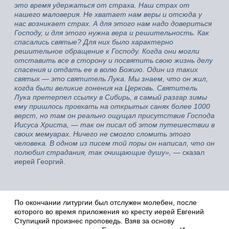
это время удержаться от страха. Наш страх от
нашего маловерия. Не хватает нам веры и отсюда у
нас возникает страх. А для этого нам надо довериться
Господу, и для этого нужна вера и решительность. Как
спасались святые? Для них было характерно
решительное обращение к Господу. Когда они могли
отставить все в сторону и посвятить свою жизнь делу
спасения и отдать ее в волю Божию. Один из таких
святых — это святитель Лука. Мы знаем, что он жил,
когда были великие гонения на Церковь. Святитель
Лука претерпел ссылку в Сибирь, в самый разгар зимы
ему пришлось проехать на открытых санях более 1000
верст, но там он реально ощущал присутствие Господа
Иисуса Христа,
—
так он писал об этом путешествии в
своих мемуарах. Ничего не смогло сломить этого
человека. В одном из писем той поры он написал, что он
полюбил страдания, так очищающие душу»,
— сказал
иерей Георгий.
По окончании литургии был отслужен молебен, после
которого во время приложения ко кресту иерей Евгений
Ступицкий произнес проповедь. Взяв за основу