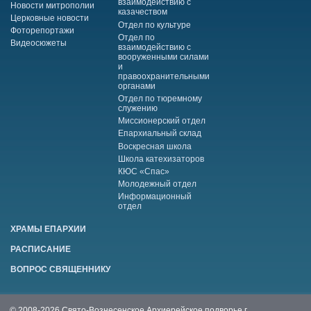
взаимодействию с
Новости митрополии
казачеством
Церковные новости
Отдел по культуре
Фоторепортажи
Отдел по
Видеосюжеты
взаимодействию с
вооруженными силами
и
правоохранительными
органами
Отдел по тюремному
служению
Миссионерский отдел
Епархиальный склад
Воскресная школа
Школа катехизаторов
КЮС «Спас»
Молодежный отдел
Информационный
отдел
ХРАМЫ ЕПАРХИИ
РАСПИСАНИЕ
ВОПРОС СВЯЩЕННИКУ
© 2008-2026 Свято-Вознесенское Архиерейское подворье г.