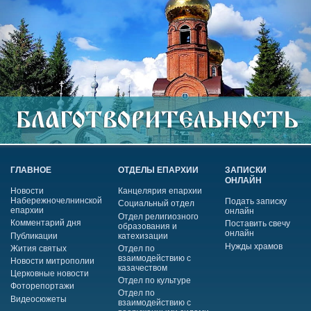
ГЛАВНОЕ
ОТДЕЛЫ ЕПАРХИИ
ЗАПИСКИ
ОНЛАЙН
Новости
Канцелярия епархии
Набережночелнинской
Подать записку
Социальный отдел
епархии
онлайн
Отдел религиозного
Комментарий дня
Поставить свечу
образования и
онлайн
Публикации
катехизации
Нужды храмов
Жития святых
Отдел по
взаимодействию с
Новости митрополии
казачеством
Церковные новости
Отдел по культуре
Фоторепортажи
Отдел по
Видеосюжеты
взаимодействию с