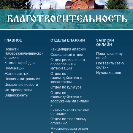
ГЛАВНОЕ
ОТДЕЛЫ ЕПАРХИИ
ЗАПИСКИ
ОНЛАЙН
Новости
Канцелярия епархии
Набережночелнинской
Подать записку
Социальный отдел
епархии
онлайн
Отдел религиозного
Комментарий дня
Поставить свечу
образования и
онлайн
Публикации
катехизации
Нужды храмов
Жития святых
Отдел по
взаимодействию с
Новости митрополии
казачеством
Церковные новости
Отдел по культуре
Фоторепортажи
Отдел по
Видеосюжеты
взаимодействию с
вооруженными силами
и
правоохранительными
органами
Отдел по тюремному
служению
Миссионерский отдел