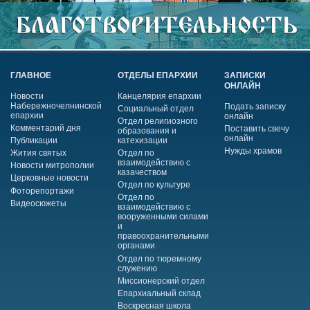
ГЛАВНОЕ
ОТДЕЛЫ ЕПАРХИИ
ЗАПИСКИ
ОНЛАЙН
Новости
Канцелярия епархии
Набережночелнинской
Подать записку
Социальный отдел
епархии
онлайн
Отдел религиозного
Комментарий дня
Поставить свечу
образования и
онлайн
Публикации
катехизации
Нужды храмов
Жития святых
Отдел по
взаимодействию с
Новости митрополии
казачеством
Церковные новости
Отдел по культуре
Фоторепортажи
Отдел по
Видеосюжеты
взаимодействию с
вооруженными силами
и
правоохранительными
органами
Отдел по тюремному
служению
Миссионерский отдел
Епархиальный склад
Воскресная школа