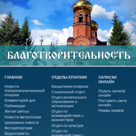
ГЛАВНОЕ
ОТДЕЛЫ ЕПАРХИИ
ЗАПИСКИ
ОНЛАЙН
Новости
Канцелярия епархии
Набережночелнинской
Подать записку
Социальный отдел
епархии
онлайн
Отдел религиозного
Комментарий дня
Поставить свечу
образования и
онлайн
Публикации
катехизации
Нужды храмов
Жития святых
Отдел по
взаимодействию с
Новости митрополии
казачеством
Церковные новости
Отдел по культуре
Фоторепортажи
Отдел по
Видеосюжеты
взаимодействию с