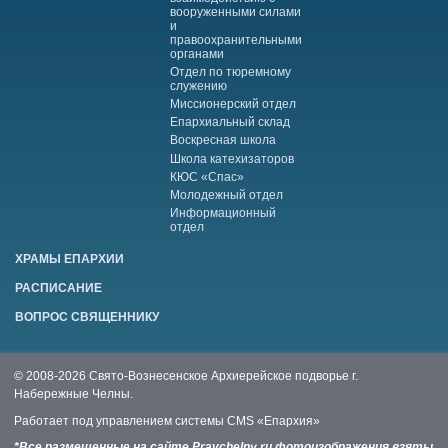
вооруженными силами
и
правоохранительными
органами
Отдел по тюремному
служению
Миссионерский отдел
Епархиальный склад
Воскресная школа
Школа катехизаторов
КЮС «Спас»
Молодежный отдел
Информационный
отдел
ХРАМЫ ЕПАРХИИ
РАСПИСАНИЕ
ВОПРОС СВЯЩЕННИКУ
© 2008-2026 Свято-Вознесенское Архиерейское подворье г.
Набережные Челны.
Работает под управлением системы
CMS «Епархия»
*Все размещенные на сайте Pravchelny.ru фотоизображения взяты