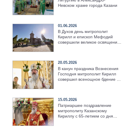
Литургию в Александро-
Невском храме города Казани
01.06.2026
В Духов день митрополит
Кирилл и епископ Мефодий
совершили великое освящение
возрождённого Троицкого
храма в селе Верхний Багряж
20.05.2026
В канун праздника Вознесения
Господня митрополит Кирилл
совершил всенощное бдение в
храме Казанской духовной
семинарии
15.05.2026
Патриаршее поздравление
митрополиту Казанскому
Кириллу с 65-летием со дня
рождения