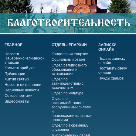
ГЛАВНОЕ
ОТДЕЛЫ ЕПАРХИИ
ЗАПИСКИ
ОНЛАЙН
Новости
Канцелярия епархии
Набережночелнинской
Подать записку
Социальный отдел
епархии
онлайн
Отдел религиозного
Комментарий дня
Поставить свечу
образования и
онлайн
Публикации
катехизации
Нужды храмов
Жития святых
Отдел по
взаимодействию с
Новости митрополии
казачеством
Церковные новости
Отдел по культуре
Фоторепортажи
Отдел по
Видеосюжеты
взаимодействию с
вооруженными силами
и
правоохранительными
органами
Отдел по тюремному
служению
Миссионерский отдел