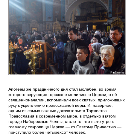
Апогеем же праздничного дня стал молебен, во время
которого верующие горожане молились о Церкви, о её
священноначалии, вспоминали всех святых, приложивших
руку к укреплению православной веры. И, наверное,
одним из самых важных доказательств Торжества
Православия в современном мире, в отдельно взятом
городе Набережные Челны, стало то, что в это утро к
главному сокровищу Церкви — ко Святому Причастию —
приступило более четырёхсот человек.