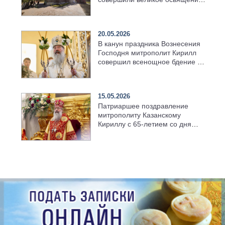
возрождённого Троицкого
храма в селе Верхний Багряж
20.05.2026
В канун праздника Вознесения
Господня митрополит Кирилл
совершил всенощное бдение в
храме Казанской духовной
семинарии
15.05.2026
Патриаршее поздравление
митрополиту Казанскому
Кириллу с 65-летием со дня
рождения