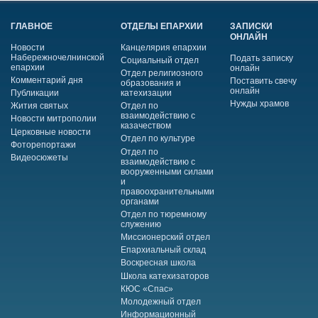
ГЛАВНОЕ
ОТДЕЛЫ ЕПАРХИИ
ЗАПИСКИ
ОНЛАЙН
Новости
Канцелярия епархии
Набережночелнинской
Подать записку
Социальный отдел
епархии
онлайн
Отдел религиозного
Комментарий дня
Поставить свечу
образования и
онлайн
Публикации
катехизации
Нужды храмов
Жития святых
Отдел по
взаимодействию с
Новости митрополии
казачеством
Церковные новости
Отдел по культуре
Фоторепортажи
Отдел по
Видеосюжеты
взаимодействию с
вооруженными силами
и
правоохранительными
органами
Отдел по тюремному
служению
Миссионерский отдел
Епархиальный склад
Воскресная школа
Школа катехизаторов
КЮС «Спас»
Молодежный отдел
Информационный