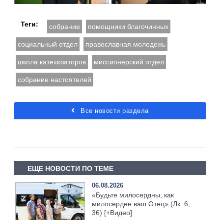
Теги:
собрание
помощники благочинных
социальный отдел
православная молодежь
школа катехизаторов
миссионерский отдел
собрание настоятелей
Все новости раздела
ЕЩЕ НОВОСТИ ПО ТЕМЕ
06.08.2026
«Будьте милосердны, как
милосерден ваш Отец» (Лк. 6,
36) [+Видео]