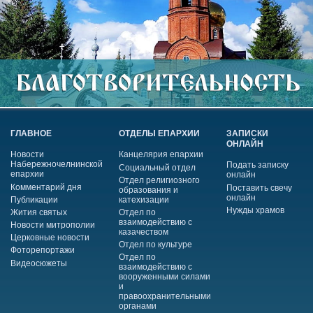
ГЛАВНОЕ
ОТДЕЛЫ ЕПАРХИИ
ЗАПИСКИ
ОНЛАЙН
Новости
Канцелярия епархии
Набережночелнинской
Подать записку
Социальный отдел
епархии
онлайн
Отдел религиозного
Комментарий дня
Поставить свечу
образования и
онлайн
Публикации
катехизации
Нужды храмов
Жития святых
Отдел по
взаимодействию с
Новости митрополии
казачеством
Церковные новости
Отдел по культуре
Фоторепортажи
Отдел по
Видеосюжеты
взаимодействию с
вооруженными силами
и
правоохранительными
органами