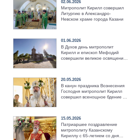
02.06.2026
Митрополит Кирилл совершил
Литургию в Александро-
Невском храме города Казани
01.06.2026
В Духов день митрополит
Кирилл и епископ Мефодий
совершили великое освящение
возрождённого Троицкого
храма в селе Верхний Багряж
20.05.2026
В канун праздника Вознесения
Господня митрополит Кирилл
совершил всенощное бдение в
храме Казанской духовной
семинарии
15.05.2026
Патриаршее поздравление
митрополиту Казанскому
Кириллу с 65-летием со дня