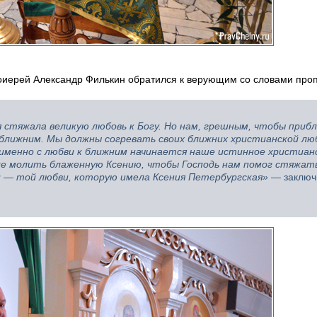
тоиерей Александр Филькин обратился к верующим со словами про
я стяжала великую любовь к Богу. Но нам, грешным, чтобы приб
 ближним. Мы должны согревать своих ближних христианской лю
 именно с любви к ближним начинается наше истинное христиан
 же молить блаженную Ксению, чтобы Господь нам помог стяжат
и — той любви, которую имела Ксения Петербургская»
— заключ