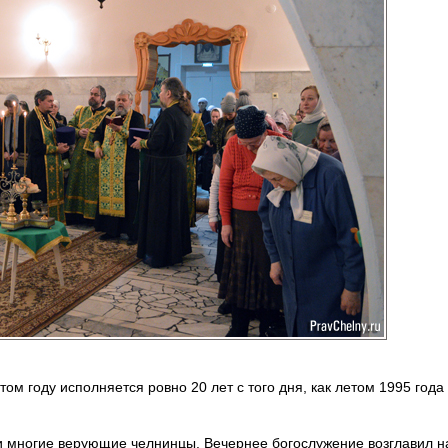
том году исполняется ровно 20 лет с того дня, как летом 1995 года
и многие верующие челнинцы. Вечернее богослужение возглавил н