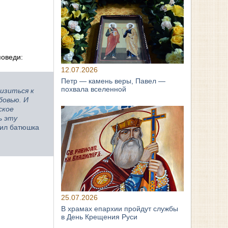
поведи:
12.07.2026
Петр — камень веры, Павел —
похвала вселенной
лизиться к
бовью. И
ское
ь эту
ил батюшка
25.07.2026
В храмах епархии пройдут службы
в День Крещения Руси