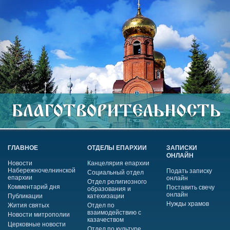
ГЛАВНОЕ
ОТДЕЛЫ ЕПАРХИИ
ЗАПИСКИ
ОНЛАЙН
Новости
Канцелярия епархии
Набережночелнинской
Подать записку
Социальный отдел
епархии
онлайн
Отдел религиозного
Комментарий дня
Поставить свечу
образования и
онлайн
Публикации
катехизации
Нужды храмов
Жития святых
Отдел по
взаимодействию с
Новости митрополии
казачеством
Церковные новости
Отдел по культуре