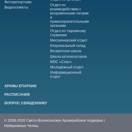
Фоторепортажи
Отдел по
Видеосюжеты
взаимодействию с
вооруженными силами
и
правоохранительными
органами
Отдел по тюремному
служению
Миссионерский отдел
Епархиальный склад
Воскресная школа
Школа катехизаторов
КЮС «Спас»
Молодежный отдел
Информационный
отдел
ХРАМЫ ЕПАРХИИ
РАСПИСАНИЕ
ВОПРОС СВЯЩЕННИКУ
© 2008-2026 Свято-Вознесенское Архиерейское подворье г.
Набережные Челны.