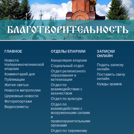
ГЛАВНОЕ
ОТДЕЛЫ ЕПАРХИИ
ЗАПИСКИ
ОНЛАЙН
Новости
Канцелярия епархии
Набережночелнинской
Подать записку
Социальный отдел
епархии
онлайн
Отдел религиозного
Комментарий дня
Поставить свечу
образования и
онлайн
Публикации
катехизации
Нужды храмов
Жития святых
Отдел по
взаимодействию с
Новости митрополии
казачеством
Церковные новости
Отдел по культуре
Фоторепортажи
Отдел по
Видеосюжеты
взаимодействию с
вооруженными силами
и
правоохранительными
органами
Отдел по тюремному