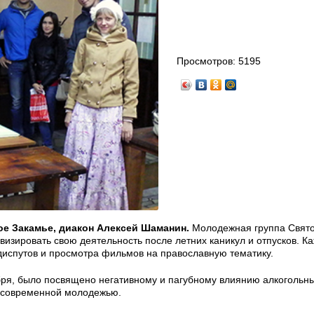
Просмотров:
5195
е Закамье, диакон Алексей Шаманин.
Молодежная группа Свято
визировать свою деятельность после летних каникул и отпусков. К
диспутов и просмотра фильмов на православную тематику.
бря, было посвящено негативному и пагубному влиянию алкогольн
х современной молодежью.