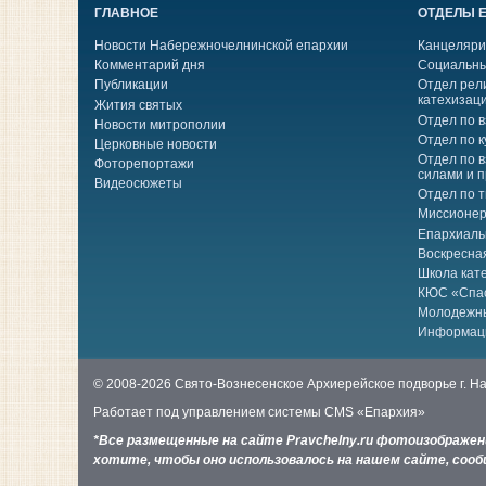
ГЛАВНОЕ
ОТДЕЛЫ 
Новости Набережночелнинской епархии
Канцеляри
Комментарий дня
Социальны
Публикации
Отдел рел
катехизац
Жития святых
Отдел по 
Новости митрополии
Отдел по к
Церковные новости
Отдел по 
Фоторепортажи
силами и 
Видеосюжеты
Отдел по 
Миссионер
Епархиаль
Воскресна
Школа кат
КЮС «Спа
Молодежн
Информац
© 2008-2026 Свято-Вознесенское Архиерейское подворье г. 
Работает под управлением системы
CMS «Епархия»
*Все размещенные на сайте Pravchelny.ru фотоизображе
хотите, чтобы оно использовалось на нашем сайте, сообщ