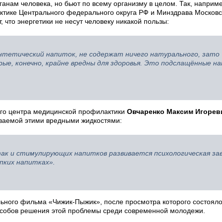
ганам человека, но бьют по всему организму в целом. Так, наприм
ктике Центрального федерального округа РФ и Минздрава Московс
, что энергетики не несут человеку никакой пользы:
интетический напиток, не содержат ничего натурального, зато
ые, конечно, крайне вредны для здоровья. Это подслащённые на
ного центра медицинской профилактики
Овчаренко Максим Игорев
ываемой этими вредными жидкостями:
так и стимулирующих напитков развивается психологическая за
пких напитках».
льного фильма «Чижик-Пыжик», после просмотра которого состоял
пособов решения этой проблемы среди современной молодежи.