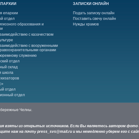
ЕПАРХИИ
ЗАПИСКИ ОНЛАЙН
я епархии
Подать записку онлайн
й отдел
Поставить свечу онлайн
игиозного образования и
Нужды храмов
ии
взаимодействию с казачеством
ультуре
взаимодействию с вооруженными
правоохранительными органами
тюремному служению
ский отдел
ный склад
я школа
ехизаторов
с»
ый отдел
ионный отдел
Набережные Челны.
ния взяты из открытых источников. Если Вы являетесь автором фото 
ите нам на почту press_svs@mail.ru и мы немедленно уберем его с сай