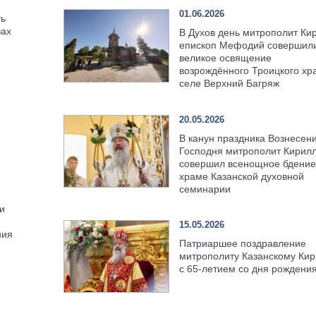
01.06.2026
ть
вах
В Духов день митрополит Ки
епископ Мефодий совершил
великое освящение
возрождённого Троицкого хр
селе Верхний Багряж
20.05.2026
В канун праздника Вознесен
Господня митрополит Кирил
совершил всенощное бдение
храме Казанской духовной
семинарии
и
15.05.2026
ния
Патриаршее поздравление
митрополиту Казанскому Кир
с 65-летием со дня рождени