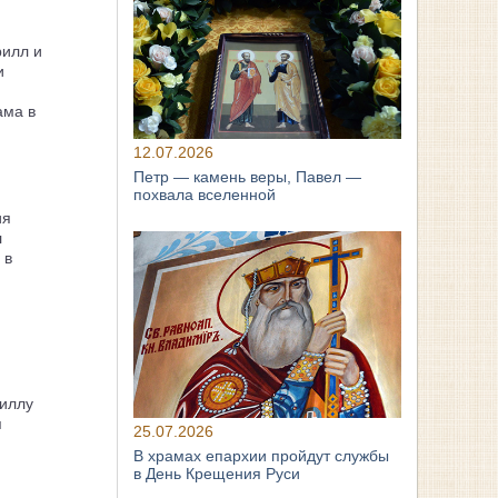
рилл и
и
ама в
12.07.2026
Петр — камень веры, Павел —
похвала вселенной
ия
л
 в
иллу
я
25.07.2026
В храмах епархии пройдут службы
в День Крещения Руси