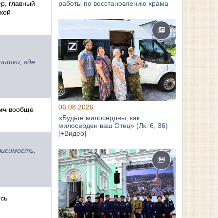
работы по восстановлению храма
ер, главный
кой
питки, где
06.08.2026
ич
вообще
«Будьте милосердны, как
милосерден ваш Отец» (Лк. 6, 36)
[+Видео]
висимость,
ось