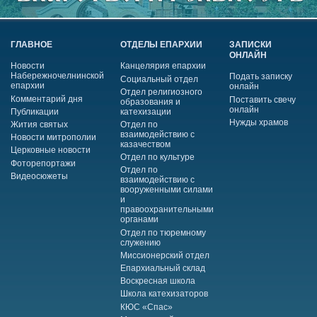
ГЛАВНОЕ
ОТДЕЛЫ ЕПАРХИИ
ЗАПИСКИ
ОНЛАЙН
Новости
Канцелярия епархии
Набережночелнинской
Подать записку
Социальный отдел
епархии
онлайн
Отдел религиозного
Комментарий дня
Поставить свечу
образования и
онлайн
Публикации
катехизации
Нужды храмов
Жития святых
Отдел по
взаимодействию с
Новости митрополии
казачеством
Церковные новости
Отдел по культуре
Фоторепортажи
Отдел по
Видеосюжеты
взаимодействию с
вооруженными силами
и
правоохранительными
органами
Отдел по тюремному
служению
Миссионерский отдел
Епархиальный склад
Воскресная школа
Школа катехизаторов
КЮС «Спас»