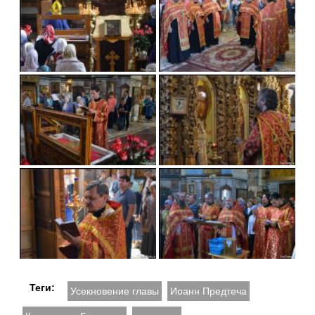
Теги:
Усекновение главы
Иоанн Предтеча