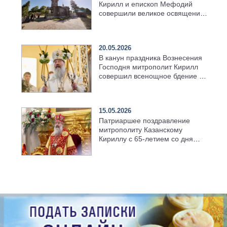
Кирилл и епископ Мефодий
совершили великое освящение
возрождённого Троицкого
храма в селе Верхний Багряж
20.05.2026
В канун праздника Вознесения
Господня митрополит Кирилл
совершил всенощное бдение в
храме Казанской духовной
семинарии
15.05.2026
Патриаршее поздравление
митрополиту Казанскому
Кириллу с 65-летием со дня
рождения