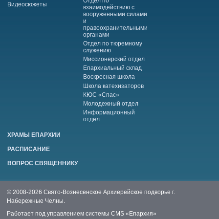
Отдел по
Видеосюжеты
взаимодействию с
вооруженными силами
и
правоохранительными
органами
Отдел по тюремному
служению
Миссионерский отдел
Епархиальный склад
Воскресная школа
Школа катехизаторов
КЮС «Спас»
Молодежный отдел
Информационный
отдел
ХРАМЫ ЕПАРХИИ
РАСПИСАНИЕ
ВОПРОС СВЯЩЕННИКУ
© 2008-2026 Свято-Вознесенское Архиерейское подворье г.
Набережные Челны.
Работает под управлением системы
CMS «Епархия»