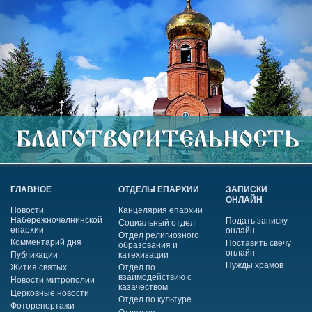
ГЛАВНОЕ
ОТДЕЛЫ ЕПАРХИИ
ЗАПИСКИ
ОНЛАЙН
Новости
Канцелярия епархии
Набережночелнинской
Подать записку
Социальный отдел
епархии
онлайн
Отдел религиозного
Комментарий дня
Поставить свечу
образования и
онлайн
Публикации
катехизации
Нужды храмов
Жития святых
Отдел по
взаимодействию с
Новости митрополии
казачеством
Церковные новости
Отдел по культуре
Фоторепортажи