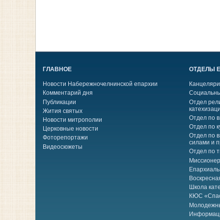
ГЛАВНОЕ
ОТДЕЛЫ 
Новости Набережночелнинской епархии
Канцеляри
Комментарий дня
Социальны
Публикации
Отдел рел
катехизац
Жития святых
Отдел по 
Новости митрополии
Отдел по к
Церковные новости
Отдел по 
Фоторепортажи
силами и 
Видеосюжеты
Отдел по 
Миссионер
Епархиаль
Воскресна
Школа кат
КЮС «Спа
Молодежн
Информац