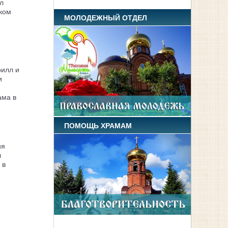
л
ком
МОЛОДЕЖНЫЙ ОТДЕЛ
рилл и
и
ама в
ПОМОЩЬ ХРАМАМ
ия
л
 в