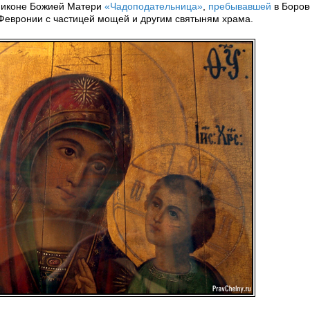
 иконе Божией Матери
«Чадоподательница»
,
пребывавшей
в Боров
и Февронии с частицей мощей и другим святыням храма.