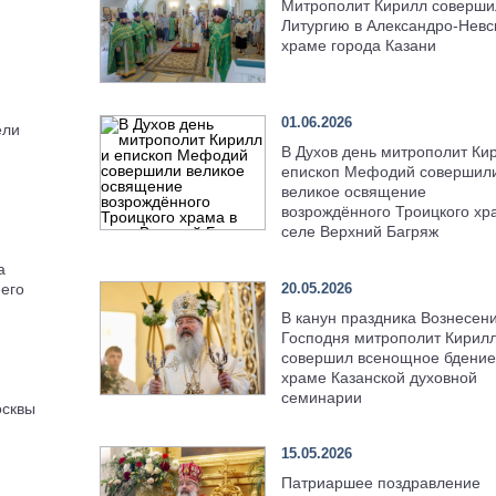
Митрополит Кирилл соверши
Литургию в Александро-Невс
храме города Казани
01.06.2026
ели
В Духов день митрополит Ки
епископ Мефодий совершил
великое освящение
возрождённого Троицкого хр
селе Верхний Багряж
а
20.05.2026
его
В канун праздника Вознесен
Господня митрополит Кирил
совершил всенощное бдение
храме Казанской духовной
семинарии
осквы
15.05.2026
Патриаршее поздравление