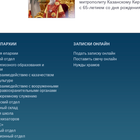
митрополиту Казанскому Кир
с 65-летием со дня рождени
ЕПАРХИИ
ЗАПИСКИ ОНЛАЙН
я епархии
Подать записку онлайн
й отдел
Поставить свечу онлайн
игиозного образования и
Нужды храмов
ии
взаимодействию с казачеством
ультуре
взаимодействию с вооруженными
правоохранительными органами
тюремному служению
ский отдел
ный склад
я школа
ехизаторов
с»
ый отдел
ионный отдел