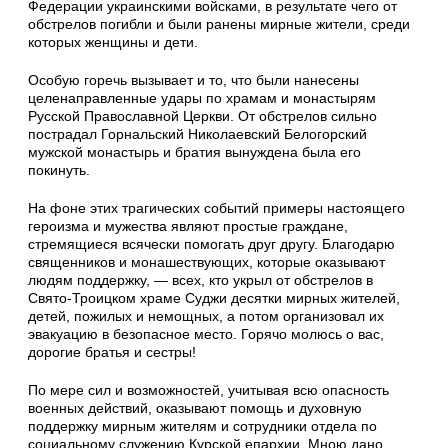
Федерации украинскими войсками, в результате чего от
обстрелов погибли и были ранены мирные жители, среди
которых женщины и дети.
Особую горечь вызывает и то, что были нанесены
целенаправленные удары по храмам и монастырям
Русской Православной Церкви. От обстрелов сильно
пострадал Горнальский Николаевский Белогорский
мужской монастырь и братия вынуждена была его
покинуть.
На фоне этих трагических событий примеры настоящего
героизма и мужества являют простые граждане,
стремящиеся всячески помогать друг другу. Благодарю
священников и монашествующих, которые оказывают
людям поддержку, — всех, кто укрыл от обстрелов в
Свято-Троицком храме Суджи десятки мирных жителей,
детей, пожилых и немощных, а потом организовал их
эвакуацию в безопасное место. Горячо молюсь о вас,
дорогие братья и сестры!
По мере сил и возможностей, учитывая всю опасность
военных действий, оказывают помощь и духовную
поддержку мирным жителям и сотрудники отдела по
социальному служению Курской епархии. Мною дано