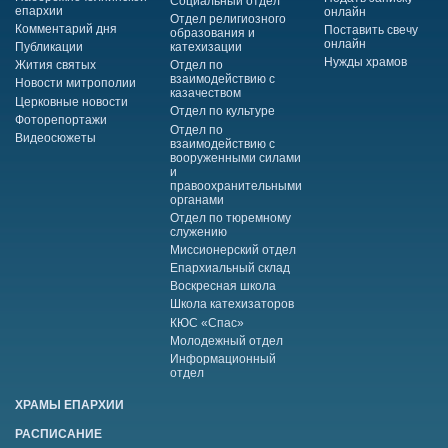
Социальный отдел
епархии
онлайн
Отдел религиозного
Комментарий дня
Поставить свечу
образования и
онлайн
Публикации
катехизации
Нужды храмов
Жития святых
Отдел по
взаимодействию с
Новости митрополии
казачеством
Церковные новости
Отдел по культуре
Фоторепортажи
Отдел по
Видеосюжеты
взаимодействию с
вооруженными силами
и
правоохранительными
органами
Отдел по тюремному
служению
Миссионерский отдел
Епархиальный склад
Воскресная школа
Школа катехизаторов
КЮС «Спас»
Молодежный отдел
Информационный
отдел
ХРАМЫ ЕПАРХИИ
РАСПИСАНИЕ