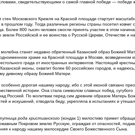
словами, свидетельствующими о самой главной победе — победе 
от стен Московского Кремля на Красной площади стартует масштаб
в прошлом году. Тогда различные регионы страны посетил ковчег с
. Более 800 тысяч человек смогли принять участие в этом начина
земли Российской и ее воинства о Русской Церкви, Отечестве и н
 молебна станет недавно обретенный Казанский образ Божией Мат
 одноименном храме на Красной площади в Москве, возведенном 
стольного града от иностранных интервентов. Настоящий крестны
азанской иконы, охватит более 60 российских городов, и надеюсь,
ему дивному образу Божией Матери.
 особенно дорогая нашему народу, ибо с этой иконой связано пре
чественной истории. Она стала символом славных побед, сугубого
над Россией. По молитвам перед сим древним образом Матерь Бож
ей и искушений, отводила беду, укрепляла в испытаниях и утешал
ступница рода христианского
(кондак 1) милостиво примет обращ
ржавным Покровом землю Русскую, ограждая от опасностей, подав
оняя к народу нашему милосердие Своего Божественного Сына.