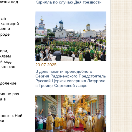
жизни над
Кирилла по случаю Дня трезвости
ный
 частицей
нии и
ароде
ери,
князем
й ход,
20.07.2025
 что как
В день памяти преподобного
Сергия Радонежского Предстоятель
Русской Церкви совершил Литургию
одоление
в Троице-Сергиевой лавре
ия не раз
а в
енные к Ней
ая