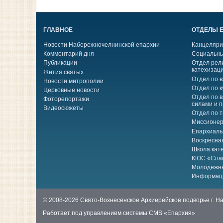
ГЛАВНОЕ
ОТДЕЛЫ 
Новости Набережночелнинской епархии
Канцеляри
Комментарий дня
Социальны
Публикации
Отдел рел
катехизац
Жития святых
Отдел по 
Новости митрополии
Отдел по к
Церковные новости
Отдел по 
Фоторепортажи
силами и 
Видеосюжеты
Отдел по 
Миссионер
Епархиаль
Воскресна
Школа кат
КЮС «Спа
Молодежн
Информац
© 2008-2026 Свято-Вознесенское Архиерейское подворье г. 
Работает под управлением системы
CMS «Епархия»