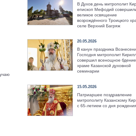
В Духов день митрополит Ки
епископ Мефодий совершил
великое освящение
возрождённого Троицкого хр
селе Верхний Багряж
20.05.2026
В канун праздника Вознесен
Господня митрополит Кирил
совершил всенощное бдение
храме Казанской духовной
семинарии
лучаю
15.05.2026
Патриаршее поздравление
митрополиту Казанскому Кир
с 65-летием со дня рождени