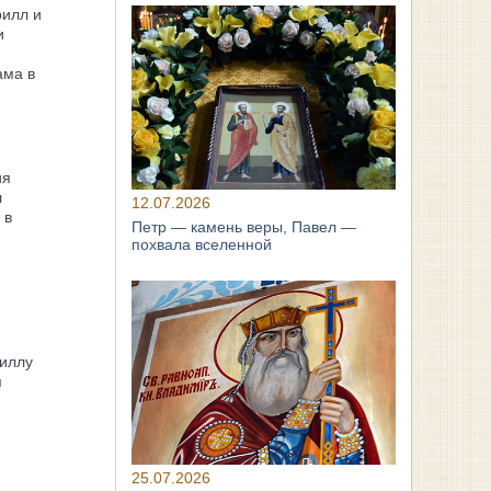
рилл и
и
ама в
ия
л
12.07.2026
 в
Петр — камень веры, Павел —
похвала вселенной
иллу
я
25.07.2026