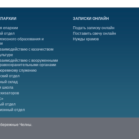
ЕПАРХИИ
ЗАПИСКИ ОНЛАЙН
я епархии
Подать записку онлайн
й отдел
Поставить свечу онлайн
игиозного образования и
Нужды храмов
ии
взаимодействию с казачеством
ультуре
взаимодействию с вооруженными
правоохранительными органами
тюремному служению
ский отдел
ный склад
я школа
ехизаторов
с»
ый отдел
ионный отдел
Набережные Челны.