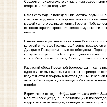
Сердечно приветствую всех вас этими радостными 
смертью и добра над злом.
6 мая сего года, в понедельник Светлой cедмицы, 
крестный ход, начало которому было положено еще 
мощей святого великомученика Георгия Победоносца
вознести горячие прошения небесному покровителю 
нашем.
В нынешнем году главной святыней Всероссийского
который вплоть до Гражданской войны находился в
Дмитрием Пожарским после освобождения Первопре
который завершится к 4 ноября — дню чествования К
можно большее число людей смогут поклониться с
Казанский образ Пресвятой Богородицы — святыня,
одного из самых суровых и сложных периодов в оте
водительства и покровительства Царицы Небесной 
являла Свою чудесную помощь: избавляла от напаст
скорбях.
Верим, что и сегодня
Избранная от всех родов За
молитвы всех усердно Ее почитающих и покроет де
мудрость власть имущим, защищая воинов и прикл