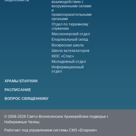
Видеосюжеты
взаимодействию с
вооруженными силами
и
правоохранительными
органами
Отдел по тюремному
служению
Миссионерский отдел
Епархиальный склад
Воскресная школа
Школа катехизаторов
КЮС «Спас»
Молодежный отдел
Информационный
отдел
ХРАМЫ ЕПАРХИИ
РАСПИСАНИЕ
ВОПРОС СВЯЩЕННИКУ
© 2008-2026 Свято-Вознесенское Архиерейское подворье г.
Набережные Челны.
Работает под управлением системы
CMS «Епархия»