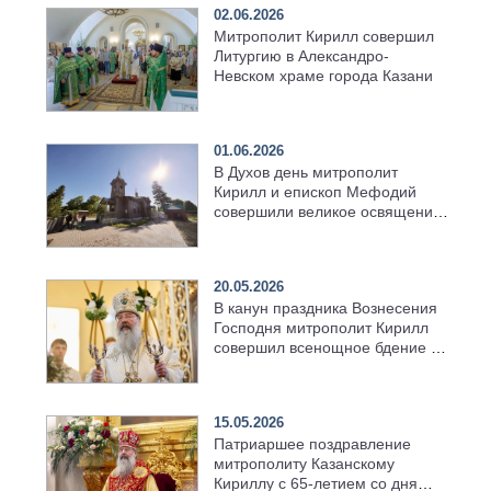
02.06.2026
Митрополит Кирилл совершил
Литургию в Александро-
Невском храме города Казани
01.06.2026
В Духов день митрополит
Кирилл и епископ Мефодий
совершили великое освящение
возрождённого Троицкого
храма в селе Верхний Багряж
20.05.2026
В канун праздника Вознесения
Господня митрополит Кирилл
совершил всенощное бдение в
храме Казанской духовной
семинарии
15.05.2026
Патриаршее поздравление
митрополиту Казанскому
Кириллу с 65-летием со дня