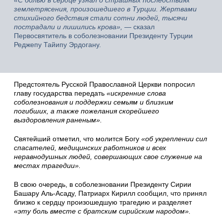
«С болью в сердце узнал о страшных последствиях
землетрясения, произошедшего в Турции. Жертвами
стихийного бедствия стали сотни людей, тысячи
пострадали и лишились крова»,
— сказал
Первосвятитель в соболезновании Президенту Турции
Реджепу Тайипу Эрдогану.
Предстоятель Русской Православной Церкви попросил
главу государства передать
«искренние слова
соболезнования и поддержки семьям и близким
погибших, а также пожелания скорейшего
выздоровления раненым».
Святейший отметил, что молится Богу
«об укреплении сил
спасателей, медицинских работников и всех
неравнодушных людей, совершающих свое служение на
местах трагедии».
В свою очередь, в соболезновании Президенту Сирии
Башару Аль-Асаду, Патриарх Кирилл сообщил, что принял
близко к сердцу произошедшую трагедию и разделяет
«эту боль вместе с братским сирийским народом».