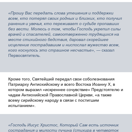
«Прошу Вас передать слова утешения и поддержки
всем, кто потерял своих родных и близких, кто получил
ранения и увечья, кто переживает о судьбе пропавших
без вести. Молюсь о том, чтобы Господь укрепил силы
врачей и спасателей, самоотверженно трудящихся на
месте стихийного бедствия, даровал скорейшее
исцеление пострадавшим и ниспослал мужество всем,
кого коснулось это страшное несчастье»,
— сказал
Первосвятитель.
Кроме того, Святейший передал свои соболезнования
Патриарху Антиохийскому и всего Востока Иоанну X, в
котором выразил «искреннее сочувствие» Предстоятелю и
чадам Антиохийской Православной Церкви, «а также
всему сирийскому народу в связи с постигшим
испытанием».
«Господь Иисус Христос, Который Сам есть источник
сострадания и милости пучина (стихира в четверток