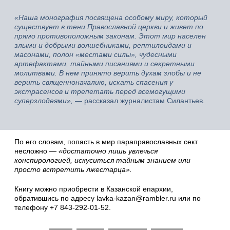
«Наша монография посвящена особому миру, который
существует в тени Православной церкви и живет по
прямо противоположным законам. Этот мир населен
злыми и добрыми волшебниками, рептилоидами и
масонами, полон «местами силы», чудесными
артефактами, тайными писаниями и секретными
молитвами. В нем принято верить духам злобы и не
верить священноначалию, искать спасения у
экстрасенсов и трепетать перед всемогущими
суперзлодеями»,
— рассказал журналистам Силантьев.
По его словам, попасть в мир параправославных сект
несложно —
«достаточно лишь увлечься
конспирологией, искуситься тайным знанием или
просто встретить лжестарца».
Книгу можно приобрести в Казанской епархии,
обратившись по адресу lavka-kazan@rambler.ru или по
телефону +7 843-292-01-52.