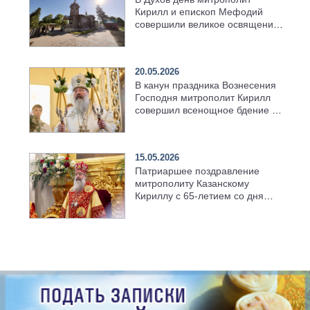
Кирилл и епископ Мефодий
совершили великое освящение
возрождённого Троицкого
храма в селе Верхний Багряж
20.05.2026
В канун праздника Вознесения
Господня митрополит Кирилл
совершил всенощное бдение в
храме Казанской духовной
семинарии
15.05.2026
Патриаршее поздравление
митрополиту Казанскому
Кириллу с 65-летием со дня
рождения