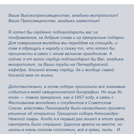
Ваше Высокопреосвященство, владыка митрополит!
Ваше Преосвященство, владыка наместник!
Я хотел бы сердечно поблагодарить вас за
поздравления, за добрые слова и за прекрасные подарки.
Для совершения молебна мы перейдем на площадь, и
там я обращусь к народу и скажу то, что хотел бы
произнести в связи с этим великим праздником. А
сейчас я от всего сердца поблагодарил бы Вас, владыка
митрополит, за Ваши труды на Петербургской
кафедре, близкой моему сердцу, да и вообще самой
близкой мне по жизни.
Действительно, в этом соборе произошли все значимые
события в моей священнической биографии. Но еще до
того — помню прекрасно, как в 1957 году, в связи с
Фестивалем молодежи и студентов в Советском
Союзе, властями Ленинграда было неожиданно принято
решение об открытии Троицкого собора Александро-
Невской лавры. Когда я в первый раз вошел в этот храм,
смотреть было страшно: Царские врата на месте, но
иконы в очень плохом состоянии, всё в грязи, пыли... И