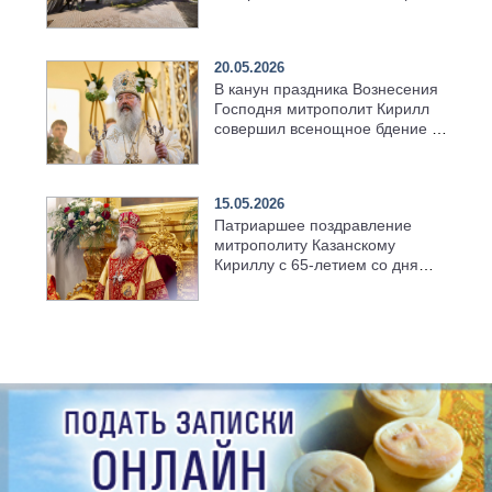
возрождённого Троицкого
храма в селе Верхний Багряж
20.05.2026
В канун праздника Вознесения
Господня митрополит Кирилл
совершил всенощное бдение в
храме Казанской духовной
семинарии
15.05.2026
Патриаршее поздравление
митрополиту Казанскому
Кириллу с 65-летием со дня
рождения