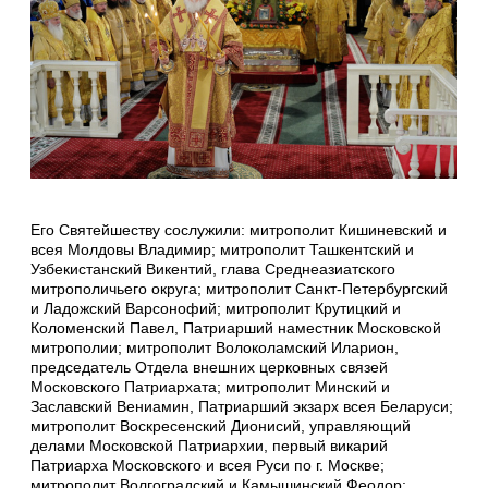
Его Святейшеству сослужили: митрополит Кишиневский и
всея Молдовы Владимир; митрополит Ташкентский и
Узбекистанский Викентий, глава Среднеазиатского
митрополичьего округа; митрополит Санкт-Петербургский
и Ладожский Варсонофий; митрополит Крутицкий и
Коломенский Павел, Патриарший наместник Московской
митрополии; митрополит Волоколамский Иларион,
председатель Отдела внешних церковных связей
Московского Патриархата; митрополит Минский и
Заславский Вениамин, Патриарший экзарх всея Беларуси;
митрополит Воскресенский Дионисий, управляющий
делами Московской Патриархии, первый викарий
Патриарха Московского и всея Руси по г. Москве;
митрополит Волгоградский и Камышинский Феодор;