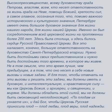
Высокопреосвященство, всему духовенству града
Петрова, властям, всем, кто несет ответственность
за жизнь града на Неве, помощи Божией, крепости сил,
а самое главное, осознания того, что, помимо важного
исторического и культурного значения, Петербург
имеет очень большое духовное значение для жизни
нашего народа, для жизни нашей Церкви. Именно он был
сосредоточением всей церковной жизни на протяжении
более 200 лет. Здесь была столица, и здесь билось
сердце Русской Православной Церкви. Все это
налагает, конечно, большую ответственность на
духовенство Санкт-Петербургской епархии. Нужно
быть достойными своих предшественников и нужно
быть достойными того времени, в которое мы живем.
Не в том смысле, что это время лучше, чем
предыдущее, а в том, что оно несет в себе новые
вызовы и новые задачи. И для того, чтобы отвечать на
эти вызовы и решать эти задачи, мы должны иметь и
духовную, и интеллектуальную, и нравственную силу —
мы как Церковь Божия, и архиереи, и священники, и
миряне. Мы должны обладать этой силой, мы не должны
быть смоковницей неплодоносящей. «По плодам их
узнаете их», и дай Бог, чтобы Церковь Русская
приносила плод — плод любви, плод веры, плод надежды.