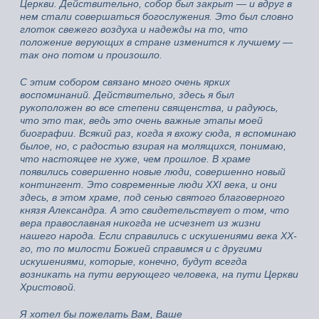
Церкви. Действительно, собор был закрыт — и вдруг в
нем стали совершаться богослужения. Это был словно
глоток свежего воздуха и надежды на то, что
положение верующих в стране изменится к лучшему —
так оно потом и произошло.
С этим собором связано много очень ярких
воспоминаний. Действительно, здесь я был
рукоположен во все степени священства, и радуюсь,
что это так, ведь это очень важные этапы моей
биографии. Всякий раз, когда я вхожу сюда, я вспоминаю
былое, но, с радостью взирая на молящихся, понимаю,
что настоящее не хуже, чем прошлое. В храме
появились совершенно новые люди, совершенно новый
контингент. Это современные люди XXI века, и они
здесь, в этом храме, под сенью святого благоверного
князя Александра. А это свидетельствует о том, что
вера православная никогда не исчезнет из жизни
нашего народа. Если справились с искушениями века XX-
го, то по милости Божией справимся и с другими
искушениями, которые, конечно, будут всегда
возникать на пути верующего человека, на пути Церкви
Христовой.
Я хотел бы пожелать Вам, Ваше