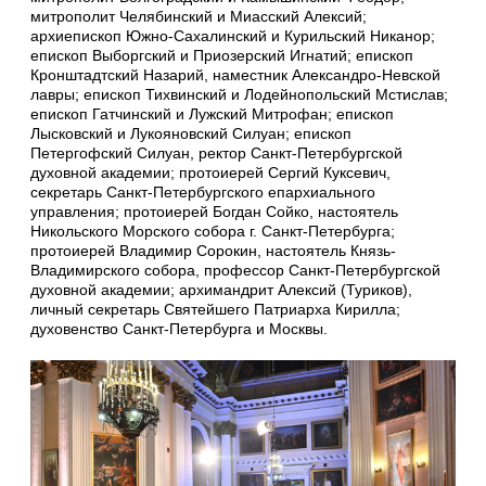
митрополит Челябинский и Миасский Алексий;
архиепископ Южно-Сахалинский и Курильский Никанор;
епископ Выборгский и Приозерский Игнатий; епископ
Кронштадтский Назарий, наместник Александро-Невской
лавры; епископ Тихвинский и Лодейнопольский Мстислав;
епископ Гатчинский и Лужский Митрофан; епископ
Лысковский и Лукояновский Силуан; епископ
Петергофский Силуан, ректор Санкт-Петербургской
духовной академии; протоиерей Сергий Куксевич,
секретарь Санкт-Петербургского епархиального
управления; протоиерей Богдан Сойко, настоятель
Никольского Морского собора г. Санкт-Петербурга;
протоиерей Владимир Сорокин, настоятель Князь-
Владимирского собора, профессор Санкт-Петербургской
духовной академии; архимандрит Алексий (Туриков),
личный секретарь Святейшего Патриарха Кирилла;
духовенство Санкт-Петербурга и Москвы.