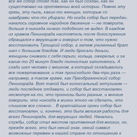
все же собор стоял так, как он был создан, как он
существовал на протяжении всей истории. Помню эту
грязь, эту пыль, каких-то женщин, которые со
швабрами что-то убирали. Но когда собор был передан,
началось огромное народное движение — не поверите,
больше я никогда ничего подобного не видел. В каждом
из храмов Ленинграда настоятель после богослужения
обращался к верующим и говорил о том, что нужно
восстановить Троицкий собор, а затем учиненный брат
шел с большим блюдом. И люди бросали деньги,
женщины снимали с себя серьги, кольца, ожерелья, и за
какие-то 20 минут блюдо полностью заполнялось. А
сзади шел человек с мешком, в который складывались
все пожертвования, и так происходило два-три раза —
например, в таком храме, как Преображенский собор
Ленинграда. Вот такой был колоссальный энтузиазм —
люди последнее отдавали, и собор был восстановлен,
несмотря на то, что прогнозы были разные, и многие
говорили, что никогда в жизни этого не сделать, что
слишком все сложно... В кратчайшие сроки собор был
восстановлен, и, конечно, это была великая радость для
всего Ленинграда, для верующих людей. Начались
службы, собор стал местом притяжения для многих, но,
прежде всего, это был некий знак, некий символ
возможных перемен в нашей стране по отношению к