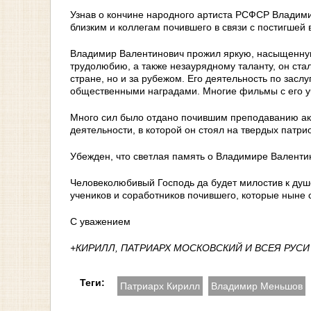
Узнав о кончине народного артиста РСФСР Владими
близким и коллегам почившего в связи с постигшей 
Владимир Валентинович прожил яркую, насыщенную
трудолюбию, а также незаурядному таланту, он ст
стране, но и за рубежом. Его деятельность по за
общественными наградами. Многие фильмы с его уч
Много сил было отдано почившим преподаванию ак
деятельности, в которой он стоял на твердых патри
Убежден, что светлая память о Владимире Валенти
Человеколюбивый Господь да будет милостив к душе
учеников и соработников почившего, которые ныне 
С уважением
+КИРИЛЛ, ПАТРИАРХ МОСКОВСКИЙ И ВСЕЯ РУСИ
Теги:
Патриарх Кирилл
Владимир Меньшов