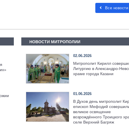
Все новости
НОВОСТИ МИТРОПОЛИИ
02.06.2026
Митрополит Кирилл соверши
ся
Литургию в Александро-Невс
гих»
храме города Казани
01.06.2026
Божии
В Духов день митрополит Ки
епископ Мефодий совершил
великое освящение
возрождённого Троицкого хр
селе Верхний Багряж