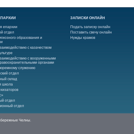
ЕПАРХИИ
ЗАПИСКИ ОНЛАЙН
я епархии
Подать записку онлайн
й отдел
Поставить свечу онлайн
игиозного образования и
Нужды храмов
ии
взаимодействию с казачеством
ультуре
взаимодействию с вооруженными
правоохранительными органами
тюремному служению
ский отдел
ный склад
я школа
ехизаторов
с»
ый отдел
ионный отдел
Набережные Челны.