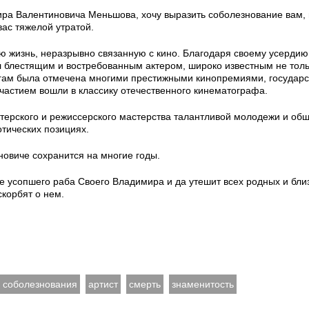
ра Валентиновича Меньшова, хочу выразить соболезнование вам,
вас тяжелой утратой.
 жизнь, неразрывно связанную с кино. Благодаря своему усердию
ал блестящим и востребованным актером, широко известным не тол
слугам была отмечена многими престижными кинопремиями, государ
астием вошли в классику отечественного кинематографа.
терского и режиссерского мастерства талантливой молодежи и об
отических позициях.
новиче сохранится на многие годы.
 усопшего раба Своего Владимира и да утешит всех родных и близ
скорбят о нем.
соболезнования
артист
смерть
знаменитость