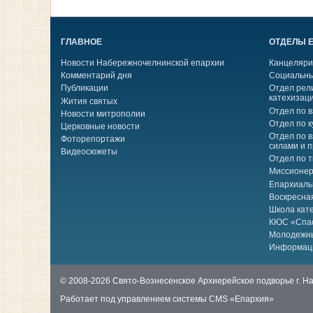
ГЛАВНОЕ
ОТДЕЛЫ 
Новости Набережночелнинской епархии
Канцеляри
Комментарий дня
Социальны
Публикации
Отдел рел
катехизац
Жития святых
Отдел по 
Новости митрополии
Отдел по к
Церковные новости
Отдел по 
Фоторепортажи
силами и 
Видеосюжеты
Отдел по 
Миссионер
Епархиаль
Воскресна
Школа кат
КЮС «Спа
Молодежн
Информац
© 2008-2026 Свято-Вознесенское Архиерейское подворье г. 
Работает под управлением системы
CMS «Епархия»