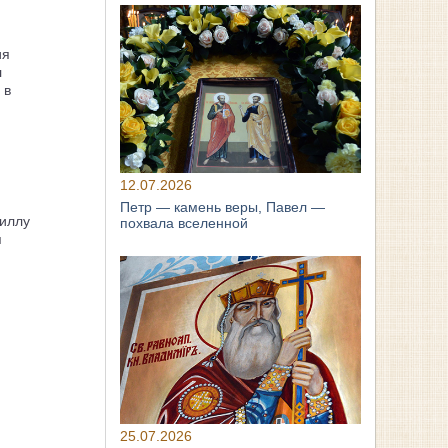
ия
л
 в
12.07.2026
Петр — камень веры, Павел —
иллу
похвала вселенной
я
25.07.2026