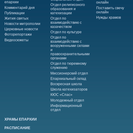
епархии
онлайн
Отдел религиозного
Комментарий дня
Поставить свечу
образования и
онлайн
Публикации
катехизации
Нужды храмов
Жития святых
Отдел по
взаимодействию с
Новости митрополии
казачеством
Церковные новости
Отдел по культуре
Фоторепортажи
Отдел по
Видеосюжеты
взаимодействию с
вооруженными силами
и
правоохранительными
органами
Отдел по тюремному
служению
Миссионерский отдел
Епархиальный склад
Воскресная школа
Школа катехизаторов
КЮС «Спас»
Молодежный отдел
Информационный
отдел
ХРАМЫ ЕПАРХИИ
РАСПИСАНИЕ