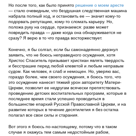
Но после того, как было принято
решение о моем аресте
— стало очевидным, что бездушная следственная машина
набрала полный ход, и остановить ее — значит кому-то
подорвать репутацию, кому-то сломать карьеру. Но,
положа руку на сердце, признаемся: разве может
повредить правда — даже когда она обнаруживается не
сразу? Я верю в то что правда восторжествует.
Конечно, я бы солгал, если бы самонадеянно дерзнул
заявить, что не боюсь неправедного осуждения, хотя
Христос Спаситель призывает христиан являть твердость
и бесстрашие перед любой клеветой и любым неправым
судом. Как человек, я слаб и немощен. Но, уверяю вас,
гораздо более, чем своего осуждения, я боюсь того, что
это осуждение нанесет тяжкий урон авторитету Матери-
Церкви, позволит ее недругам всячески препятствовать
проведению детских воспитательных программ, которые в
последнее время стали успешно проводиться в
большинстве епархий Русской Православной Церкви, и на
развитие которых в течение десятилетия я без остатка
полагал все свои силы и старания.
Вот этого я боюсь по-настоящему, потому что в таком
случае я окажусь тем самым недостойным рабом,