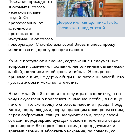
Послания приходят от
знакомых и совсем
незнакомых мне
людей. От
Доброе имя священника Глеба
православных, от
Грозовского под угрозой
католиков и
протестантов, от
мусульман и от совсем
неверующих. Спасибо вам всем! Вновь и вновь прошу
молитв ваших, прошу доверия вашего.
Ко мне поступают и письма, содержащие недоуменные
вопросы и сомнения, послания, наполненные сатанинской
злобой, желанием моей крови и гибели. Я смиренно
принимаю и их, не держу обиды и не питаю ни малейшего
чувства злобы и желания отомстить.
Я ни в малейшей степени не хочу играть в политику, я не
хочу искусственно привлекать внимание к себе , я не ищу
ничего — только прошу о справедливости и правде. Пред
Богом, перед людьми, перед правящим архиереем своим,
перед собратьями священнослужителями, перед своей
семьей, перед здравствующей мамой и покойным отцом,
протоиереем Виктором Грозовским, перед друзьями и
врагами своими я абсолютно искренне, по совести, со