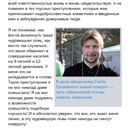
всей ответственностью вновь и вновь свидетельствую: я не
повинен в тех гнусных преступлениях, которые мне
приписывают недобросовестные клеветники и введенные
ими в заблуждение доверчивые люди.
Я не понимаю, как
могла возникнуть такая
чудовищная ложь, как
могло так случиться,
что меня обвиняют в
совершении насилия
на 9-летней и 12-
летней девочками. У
меня это не
укладывается в голове.
В деле священника Глеба
Такое преступление я
Грозовского новый поворот —
не мог никогда даже
трое обвинителей готовы
помыслить! Я не мог
забрать заявления
никогда даже подумать
о возможности
помыслить подобную
гнусность! И я абсолютно уверен, что все, кто знает меня
лично, в эту чудовищную ложь тоже никогда не смогут
поверить!