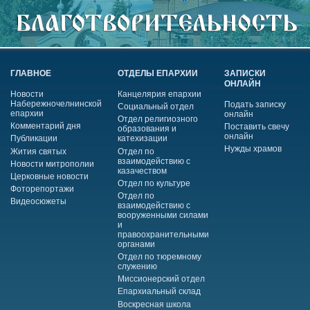
ГЛАВНОЕ
ОТДЕЛЫ ЕПАРХИИ
ЗАПИСКИ
ОНЛАЙН
Новости
Канцелярия епархии
Набережночелнинской
Подать записку
Социальный отдел
епархии
онлайн
Отдел религиозного
Комментарий дня
Поставить свечу
образования и
онлайн
Публикации
катехизации
Нужды храмов
Жития святых
Отдел по
взаимодействию с
Новости митрополии
казачеством
Церковные новости
Отдел по культуре
Фоторепортажи
Отдел по
Видеосюжеты
взаимодействию с
вооруженными силами
и
правоохранительными
органами
Отдел по тюремному
служению
Миссионерский отдел
Епархиальный склад
Воскресная школа