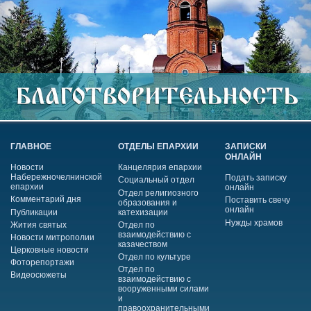
ГЛАВНОЕ
ОТДЕЛЫ ЕПАРХИИ
ЗАПИСКИ
ОНЛАЙН
Новости
Канцелярия епархии
Набережночелнинской
Подать записку
Социальный отдел
епархии
онлайн
Отдел религиозного
Комментарий дня
Поставить свечу
образования и
онлайн
Публикации
катехизации
Нужды храмов
Жития святых
Отдел по
взаимодействию с
Новости митрополии
казачеством
Церковные новости
Отдел по культуре
Фоторепортажи
Отдел по
Видеосюжеты
взаимодействию с
вооруженными силами
и
правоохранительными