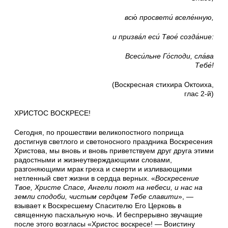
всю́ просвети́ вселе́нную,
и призва́л еси́ Твое́ созда́ние:
Всеси́льне Го́споди, сла́ва
Тебе́!
(Воскресная стихира Октоиха,
глас 2-й)
ХРИСТОС ВОСКРЕСЕ!
Сегодня, по прошествии великопостного поприща
достигнув светлого и светоносного праздника Воскресения
Христова, мы вновь и вновь приветствуем друг друга этими
радостными и жизнеутверждающими словами,
разгоняющими мрак греха и смерти и изливающими
нетленный свет жизни в сердца верных. «
Воскресение
Твое, Христе Спасе, Ангели поют на небеси, и нас на
земли сподоби, чистым сердцем Тебе славити
», —
взывает к Воскресшему Спасителю Его Церковь в
священную пасхальную ночь. И беспрерывно звучащие
после этого возгласы «Христос воскресе! — Воистину