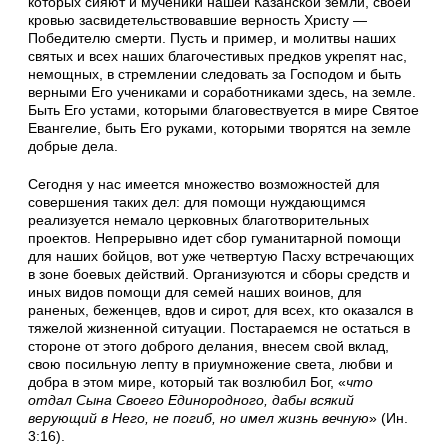
которых сияют и мученики нашей Казанской земли, своей
кровью засвидетельствовавшие верность Христу —
Победителю смерти. Пусть и пример, и молитвы наших
святых и всех наших благочестивых предков укрепят нас,
немощных, в стремлении следовать за Господом и быть
верными Его учениками и соработниками здесь, на земле.
Быть Его устами, которыми благовествуется в мире Святое
Евангелие, быть Его руками, которыми творятся на земле
добрые дела.
Сегодня у нас имеется множество возможностей для
совершения таких дел: для помощи нуждающимся
реализуется немало церковных благотворительных
проектов. Непрерывно идет сбор гуманитарной помощи
для наших бойцов, вот уже четвертую Пасху встречающих
в зоне боевых действий. Организуются и сборы средств и
иных видов помощи для семей наших воинов, для
раненых, беженцев, вдов и сирот, для всех, кто оказался в
тяжелой жизненной ситуации. Постараемся не остаться в
стороне от этого доброго делания, внесем свой вклад,
свою посильную лепту в приумножение света, любви и
добра в этом мире, который так возлюбил Бог, «
что
отдал Сына Своего Единородного, дабы всякий
верующий в Него, не погиб, но имел жизнь вечную
» (Ин.
3:16).