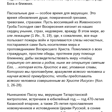
Бога и ближних.
Пасхальные дни — особое время для верующих. Это
время обновления души, помраченной грехами,
тревогами, страхами. Пусть воссиявший из Живоносного
Гроба Господня свет Воскресения изгонит из наших
сердец уныние, страх, недоверие, вражду. В этом мире,
во
зле лежащем
(1 Ин., 5, 19), где, к сожалению, все еще
полыхают пожары войн и проливаются слезы несчастных,
постараемся сами быть носителями мира и
проповедниками Воскресшего Христа. Помолимся о всех
страждущих, простим обиды, протянем руку помощи
ближнему, дабы засвидетельствовать миру «
тайну,
сокрытую от веков и родов, ныне же открытую святым
Его, …которая есть Христос в вас, упование славы,
Которого мы проповедуем, вразумляя всякого человека и
научая всякой премудрости, чтобы представить
всякого человека совершенным во Христе Иисусе
» (Кол.
1, 26-28).
Нынешнюю Пасху мы, верующие Татарстанской
митрополии, встречаем в юбилейный год — год 470-летия
Казанской епархии, а также 25-летия прославления
новомучеников и исповедников Церкви Русской, в сонме