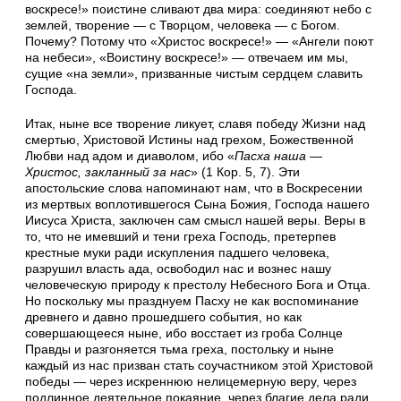
воскресе!» поистине сливают два мира: соединяют небо с
землей, творение — с Творцом, человека — с Богом.
Почему? Потому что «Христос воскресе!» — «Ангели поют
на небеси», «Воистину воскресе!» — отвечаем им мы,
сущие «на земли», призванные чистым сердцем славить
Господа.
Итак, ныне все творение ликует, славя победу Жизни над
смертью, Христовой Истины над грехом, Божественной
Любви над адом и диаволом, ибо «
Пасха наша —
Христос, закланный за нас
» (1 Кор. 5, 7). Эти
апостольские слова напоминают нам, что в Воскресении
из мертвых воплотившегося Сына Божия, Господа нашего
Иисуса Христа, заключен сам смысл нашей веры. Веры в
то, что не имевший и тени греха Господь, претерпев
крестные муки ради искупления падшего человека,
разрушил власть ада, освободил нас и вознес нашу
человеческую природу к престолу Небесного Бога и Отца.
Но поскольку мы празднуем Пасху не как воспоминание
древнего и давно прошедшего события, но как
совершающееся ныне, ибо восстает из гроба Солнце
Правды и разгоняется тьма греха, постольку и ныне
каждый из нас призван стать соучастником этой Христовой
победы — через искреннюю нелицемерную веру, через
подлинное деятельное покаяние, через благие дела ради