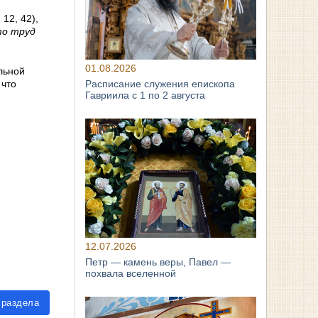
 12, 42),
то труд
01.08.2026
льной
 что
Расписание служения епископа
Гавриила с 1 по 2 августа
12.07.2026
Петр — камень веры, Павел —
похвала вселенной
 раздела