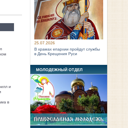
25.07.2026
л
В храмах епархии пройдут службы
в День Крещения Руси
ком
МОЛОДЕЖНЫЙ ОТДЕЛ
рилл и
и
ама в