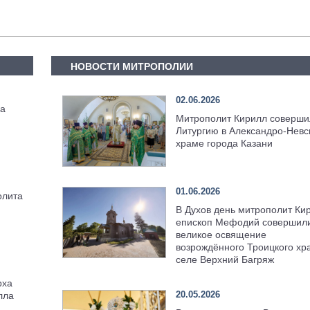
НОВОСТИ МИТРОПОЛИИ
02.06.2026
па
Митрополит Кирилл соверши
Литургию в Александро-Невс
храме города Казани
01.06.2026
олита
В Духов день митрополит Ки
епископ Мефодий совершил
великое освящение
возрождённого Троицкого хр
селе Верхний Багряж
рха
20.05.2026
лла