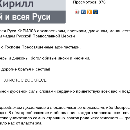
Просмотров:
876
всея Руси КИРИЛЛА архипастырям, пастырям, диаконам, монашес
м чадам Русской Православной Церкви
 о Господе Преосвященные архипастыри,
еры и диаконы, боголюбивые иноки и инокини,
дорогие братья и сёстры!
ХРИСТОС ВОСКРЕСЕ!
ой духовной силы словами сердечно приветствую всех вас и поз
праздником праздников
и
торжеством из торжеств
, ибо Воскре
ды. В нём преображение и обновление каждого человека, свет веч
тово уничтожило самых страшных врагов рода человеческого — гре
ло нас от власти зла.