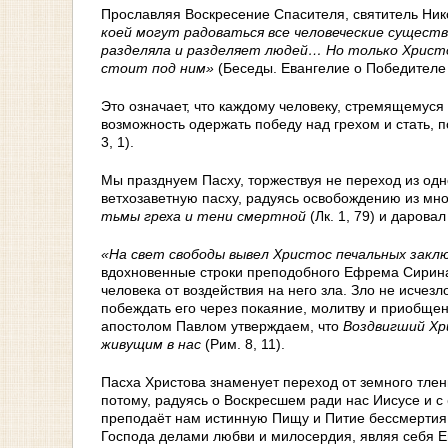
Прославляя Воскресение Спасителя, святитель Ник
коей могут радоваться все человеческие существа
разделяла и разделяет людей… Но только Христо
стоит под ним»
(Беседы. Евангелие о Победителе 
Это означает, что каждому человеку, стремящемус
возможность одержать победу над грехом и стать, 
3, 1).
Мы празднуем Пасху, торжествуя не переход из одн
ветхозаветную пасху, радуясь освобождению из мно
тьмы греха и тени смертной
(Лк. 1, 79) и дарова
«На свет свободы вывел Христос печальных заклю
вдохновенные строки преподобного Ефрема Сирин
человека от воздействия на него зла. Зло не исчез
побеждать его через покаяние, молитву и приобщен
апостолом Павлом утверждаем, что
Воздвигший Хр
живущим в нас
(Рим. 8, 11).
Пасха Христова знаменует переход от земного тлен
потому, радуясь о Воскресшем ради нас Иисусе и с
преподаёт нам истинную Пищу и Питие бессмертия 
Господа делами любви и милосердия, являя себя Е