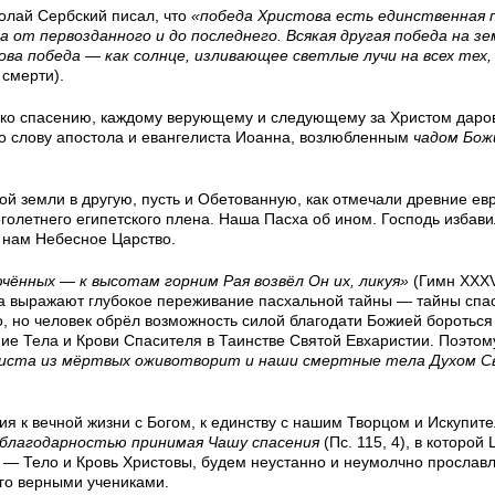
олай Сербский писал, что
«победа Христова есть единственная 
 от первозданного и до последнего. Всякая другая победа на зе
ва победа — как солнце, изливающее светлые лучи на всех тех,
смерти).
я ко спасению, каждому верующему и следующему за Христом даро
по слову апостола и евангелиста Иоанна, возлюбленным
чадом Бо
ой земли в другую, пусть и Обетованную, как отмечали древние ев
голетнего египетского плена. Наша Пасха об ином. Господь избави
л нам Небесное Царство.
чённых — к высотам горним Рая возвёл Он их, ликуя»
(Гимн XXXVI
а выражают глубокое переживание пасхальной тайны — тайны спа
ло, но человек обрёл возможность силой благодати Божией бороться
ие Тела и Крови Спасителя в Таинстве Святой Евхаристии. Поэтом
иста из мёртвых оживотворит и наши смертные тела Духом С
ия к вечной жизни с Богом, к единству с нашим Творцом и Искупите
благодарностью принимая Чашу спасения
(Пс. 115, 4), в которой
— Тело и Кровь Христовы, будем неустанно и неумолчно прославл
го верными учениками.