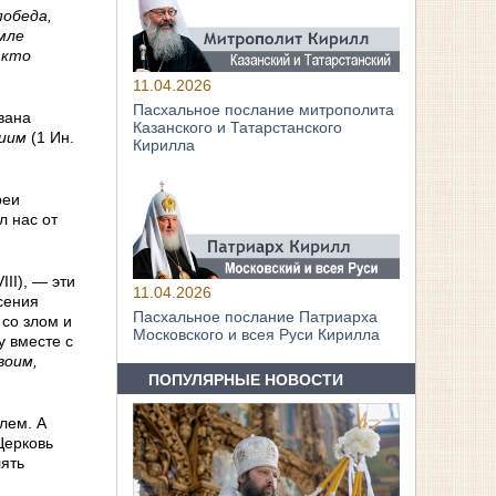
победа,
мле
 кто
11.04.2026
Пасхальное послание митрополита
вана
Казанского и Татарстанского
жиим
(1 Ин.
Кирилла
реи
л нас от
II), — эти
11.04.2026
сения
Пасхальное послание Патриарха
 со злом и
Московского и всея Руси Кирилла
у вместе с
воим,
ПОПУЛЯРНЫЕ НОВОСТИ
лем. А
 Церковь
ять