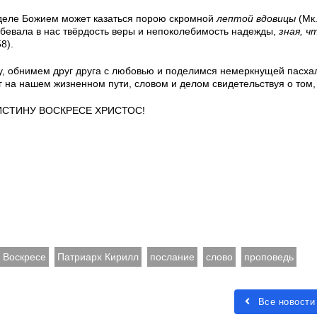
 деле Божием может казаться порою скромной
лептой вдовицы
(Мк.
абевала в нас твёрдость веры и непоколебимость надежды,
зная, ч
8).
у, обнимем друг друга с любовью и поделимся немеркнущей пасха
г на нашем жизненном пути, словом и делом свидетельствуя о том,
СТИНУ ВОСКРЕСЕ ХРИСТОС!
 Воскресе
Патриарх Кирилл
послание
слово
проповедь
Все новости