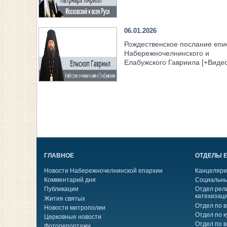
06.01.2026
Рождественское послание епи
Набережночелнинского и
Елабужского Гавриила [+Видео
ГЛАВНОЕ
ОТДЕЛЫ 
Новости Набережночелнинской епархии
Канцеляри
Комментарий дня
Социальны
Публикации
Отдел рел
катехизац
Жития святых
Отдел по 
Новости митрополии
Отдел по к
Церковные новости
Отдел по 
Фоторепортажи