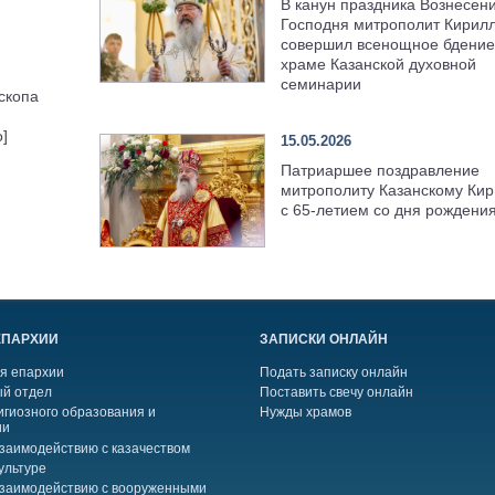
В канун праздника Вознесен
Господня митрополит Кирил
совершил всенощное бдение
храме Казанской духовной
семинарии
скопа
]
15.05.2026
Патриаршее поздравление
митрополиту Казанскому Кир
с 65-летием со дня рождени
ЕПАРХИИ
ЗАПИСКИ ОНЛАЙН
я епархии
Подать записку онлайн
й отдел
Поставить свечу онлайн
игиозного образования и
Нужды храмов
ии
взаимодействию с казачеством
ультуре
взаимодействию с вооруженными