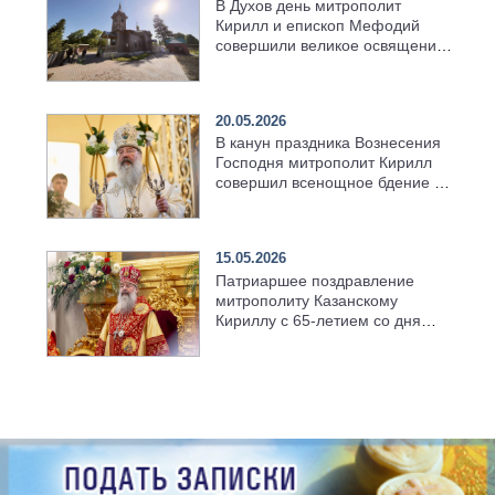
В Духов день митрополит
Кирилл и епископ Мефодий
совершили великое освящение
возрождённого Троицкого
храма в селе Верхний Багряж
20.05.2026
В канун праздника Вознесения
Господня митрополит Кирилл
совершил всенощное бдение в
храме Казанской духовной
семинарии
15.05.2026
Патриаршее поздравление
митрополиту Казанскому
Кириллу с 65-летием со дня
рождения