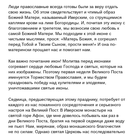
Люди православные всегда готовы были за веру отдать
свою жизнь. Об этом свидетельствует и чтимый образ
Божией Матери, называемый Иверским, со струящимися
каплями крови на лике Богородицы. И, почитая эту икону с
благоговением и трепетом, мы возносим свою любовь к
самой Божией Матери. Мы подходим к этой иконе с
чистыми мыслями, прося: «Матерь Божия, я согрешил
перед Тобой и Твоим Сыном, прости меня!» И она по-
матерински прощает нас и помогает нам.
Как важно почитание икон! Молитва перед иконами
согревает сердце любовью Господа и святых, которые на
них изображены. Поэтому первая неделя Великого Поста
именуется Торжеством Православия, и мы будем
праздновать победу над хулителями и злодеями,
уничтожавшими святые иконы.
Седмица, предшествующая этому празднику, потребует от
каждого из нас покаянного сосредоточения и серьезного
настроя на Великий Пост. В Иверском монастыре на
святой горе Афон, где мне довелось побывать как раз в
дни Великого Поста, братия на первой седмице даже воду
не пьют. Нам, мирянам, образ монашеского благочестия
не по силам. Однако святая Церковь нас последовательно