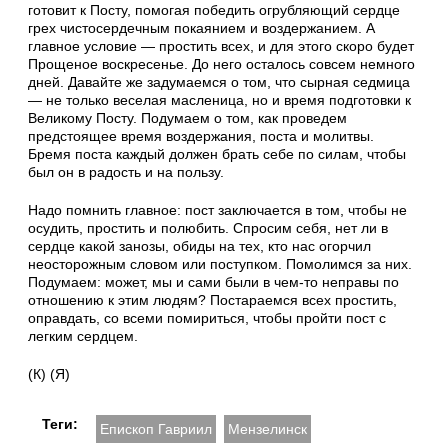
готовит к Посту, помогая победить огрубляющий сердце
грех чистосердечным покаянием и воздержанием. А
главное условие — простить всех, и для этого скоро будет
Прощеное воскресенье. До него осталось совсем немного
дней. Давайте же задумаемся о том, что сырная седмица
— не только веселая масленица, но и время подготовки к
Великому Посту. Подумаем о том, как проведем
предстоящее время воздержания, поста и молитвы.
Бремя поста каждый должен брать себе по силам, чтобы
был он в радость и на пользу.
Надо помнить главное: пост заключается в том, чтобы не
осудить, простить и полюбить. Спросим себя, нет ли в
сердце какой занозы, обиды на тех, кто нас огорчил
неосторожным словом или поступком. Помолимся за них.
Подумаем: может, мы и сами были в чем-то неправы по
отношению к этим людям? Постараемся всех простить,
оправдать, со всеми помириться, чтобы пройти пост с
легким сердцем.
(К) (Я)
Теги:
Епископ Гавриил
Мензелинск