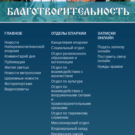
ГЛАВНОЕ
ОТДЕЛЫ ЕПАРХИИ
ЗАПИСКИ
ОНЛАЙН
Новости
Канцелярия епархии
Набережночелнинской
Подать записку
Социальный отдел
епархии
онлайн
Отдел религиозного
Комментарий дня
Поставить свечу
образования и
онлайн
Публикации
катехизации
Нужды храмов
Жития святых
Отдел по
взаимодействию с
Новости митрополии
казачеством
Церковные новости
Отдел по культуре
Фоторепортажи
Отдел по
Видеосюжеты
взаимодействию с
вооруженными силами
и
правоохранительными
органами
Отдел по тюремному
служению
Миссионерский отдел
Епархиальный склад
Воскресная школа