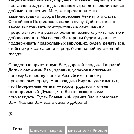
национальностей живут дружно. Владыке Гавриилу была
поставлена задача в дальнейшем укреплять сложившиеся
добрые отношения. Мне, как представителю
администрации города Набережные Челны, эти слова
Святейшего Патриарха запали в душу. Действительно
важно выстраивать конструктивные отношения с
представителями разных религий, важно служить честно и
добросовестно. Мы со своей стороны будем и дальше
поддерживать православных верующих, будем делать всё,
чтобы мир и согласие и впредь были нашей путеводной
звездой.
С радостью приветствую Вас, дорогой владыка Гавриил!
Долгих лет жизни Вам, здравия, успехов в служении
нашему Отечеству, нашей Республике, нашему
прекрасному городу. Наш владыка Кирилл уже отметил,
что Набережные Челны — город трудовой и очень
гостеприимный. Думаю, что Вы это вскоре сами
почувствуете. Пусть Всевышний хранит Вас и помогает
Вам! Желаю Вам всего самого доброго!
(К)
Теги:
Епископ Гавриил
митрополит Кирилл