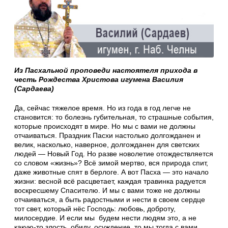
Из Пасхальной проповеди настоятеля прихода в
честь Рождества Христова игумена Василия
(Сардаева)
Да, сейчас тяжелое время. Но из года в год легче не
становится: то болезнь губительная, то страшные события,
которые происходят в мире. Но мы с вами не должны
отчаиваться. Праздник Пасхи настолько долгожданен и
велик, насколько, наверное, долгожданен для светских
людей — Новый Год. Но разве новолетие отождествляется
со словом «жизнь»? Всё зимой мертво, вся природа спит,
даже животные спят в берлоге. А вот Пасха — это начало
жизни: весной всё расцветает, каждая травинка радуется
воскресшему Спасителю. И мы с вами тоже не должны
отчаиваться, а быть радостными и нести в своем сердце
тот свет, который нёс Господь: любовь, доброту,
милосердие. И если мы будем нести людям это, а не
какую-то злость, обиду, осуждение, то мы тогда с вами