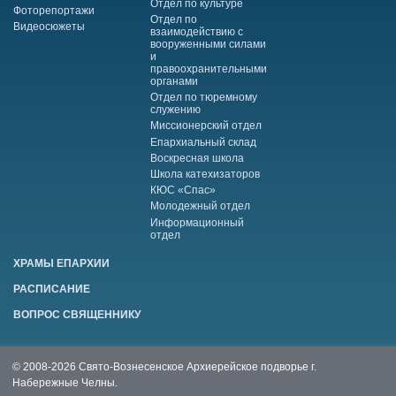
Отдел по культуре
Фоторепортажи
Отдел по
Видеосюжеты
взаимодействию с
вооруженными силами
и
правоохранительными
органами
Отдел по тюремному
служению
Миссионерский отдел
Епархиальный склад
Воскресная школа
Школа катехизаторов
КЮС «Спас»
Молодежный отдел
Информационный
отдел
ХРАМЫ ЕПАРХИИ
РАСПИСАНИЕ
ВОПРОС СВЯЩЕННИКУ
© 2008-2026 Свято-Вознесенское Архиерейское подворье г.
Набережные Челны.