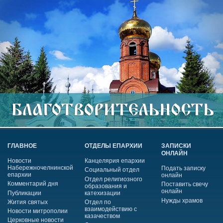
ГЛАВНОЕ
ОТДЕЛЫ ЕПАРХИИ
ЗАПИСКИ
ОНЛАЙН
Новости
Канцелярия епархии
Набережночелнинской
Подать записку
Социальный отдел
епархии
онлайн
Отдел религиозного
Комментарий дня
Поставить свечу
образования и
онлайн
Публикации
катехизации
Нужды храмов
Жития святых
Отдел по
взаимодействию с
Новости митрополии
казачеством
Церковные новости