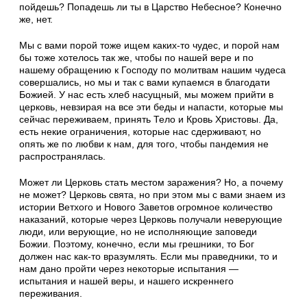
пойдешь? Попадешь ли ты в Царство Небесное? Конечно
же, нет.
Мы с вами порой тоже ищем каких-то чудес, и порой нам
бы тоже хотелось так же, чтобы по нашей вере и по
нашему обращению к Господу по молитвам нашим чудеса
совершались, но мы и так с вами купаемся в благодати
Божией. У нас есть хлеб насущный, мы можем прийти в
церковь, невзирая на все эти беды и напасти, которые мы
сейчас переживаем, принять Тело и Кровь Христовы. Да,
есть некие ограничения, которые нас сдерживают, но
опять же по любви к нам, для того, чтобы пандемия не
распространялась.
Может ли Церковь стать местом заражения? Но, а почему
не может? Церковь свята, но при этом мы с вами знаем из
истории Ветхого и Нового Заветов огромное количество
наказаний, которые через Церковь получали неверующие
люди, или верующие, но не исполняющие заповеди
Божии. Поэтому, конечно, если мы грешники, то Бог
должен нас как-то вразумлять. Если мы праведники, то и
нам дано пройти через некоторые испытания —
испытания и нашей веры, и нашего искреннего
переживания.