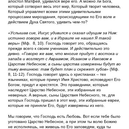
апостол Матфей, удивился вере его. А можно ли Бога,
который сотворил весь этот мир, Который творит человека,
Который управляет всеми этими удивительными
процессами мироздания, происходящими по Его воле и
действием Духа Святого, удивить чем-то?
«Услышав сие, Иисус удивился и сказал идущим за Ним:
истинно говорю вам, и в Израиле не нашел Я такой
веры»
(Мф. 8, 10). Господь говорит это, обращаясь
прежде всего к своим ученикам. И действительно это
дивно.
«Говорю же вам, что многие придут с востока и
запада и возлягут с Авраамом, Исааком и Иаковом в
Царстве Небесном; а сыны царства извержены будут во
тьму внешнюю: там будет плач и скрежет зубов»
(Мф.
8, 11-12). Господь говорит здесь о христианах – тех
язычниках, которые примут Имя Христово, исповедуют Его
Богом, придут и крестятся. Это праведники, которые
наследуют Царство Небесное, эти избранные из
неверных. А верные, сыны Царствия Небесного, те, для
которых Господь пришел в этот мир, эти избранные евреи,
которые не приняли Его, будут извержены из него.
Мы говорим, что Господь есть Любовь. Вот если тебе было
уготовано Царство Небесное, а при этом ты волю Божию
не исполняешь, не живешь по Его заповедям, куда ты