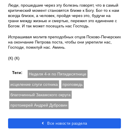
Люди, прошедшие через эту болезнь говорят, что в самый
критический момент становятся ближе к Богу. Бог-то к нам
всегда близок, а человек, пройдя через это, будучи на
грани между жизнью и смертью, пережил это единение с
Богом. И так может посещать нас Господь.
Испрашивая молитв преподобных отцов Псково-Печерских
на окончание Петрова поста, чтобы они укрепили нас,
Господи, помилуй нас. Аминь.
(К) (К)
Теги:
Неделя 4-я по Пятидесятнице
исцеление слуги сотника
проповедь
благочинный Закамского округа
протоиерей Андрей Дубровин
Все новости раздела