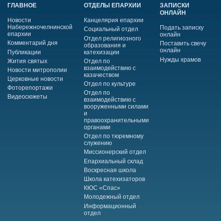
ГЛАВНОЕ
ОТДЕЛЫ ЕПАРХИИ
ЗАПИСКИ
ОНЛАЙН
Новости
Канцелярия епархии
Набережночелнинской
Подать записку
Социальный отдел
епархии
онлайн
Отдел религиозного
Комментарий дня
Поставить свечу
образования и
онлайн
Публикации
катехизации
Нужды храмов
Жития святых
Отдел по
взаимодействию с
Новости митрополии
казачеством
Церковные новости
Отдел по культуре
Фоторепортажи
Отдел по
Видеосюжеты
взаимодействию с
вооруженными силами
и
правоохранительными
органами
Отдел по тюремному
служению
Миссионерский отдел
Епархиальный склад
Воскресная школа
Школа катехизаторов
КЮС «Спас»
Молодежный отдел
Информационный
отдел