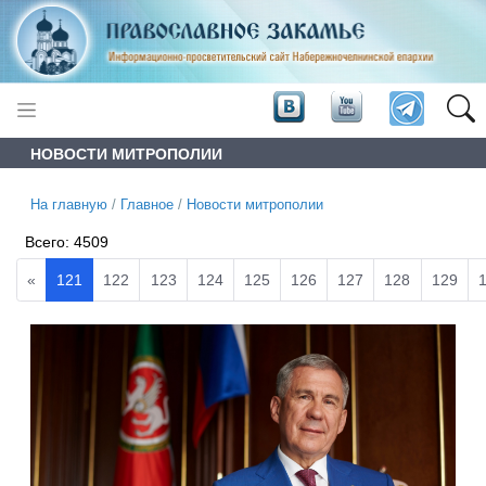
НОВОСТИ МИТРОПОЛИИ
На главную
/
Главное
/
Новости митрополии
Всего:
4509
«
121
122
123
124
125
126
127
128
129