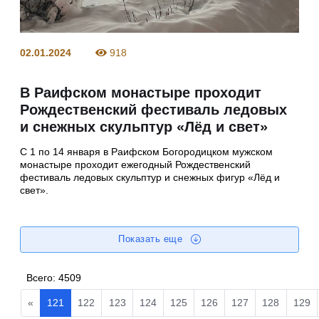
02.01.2024
918
В Раифском монастыре проходит
Рождественский фестиваль ледовых
и снежных скульптур «Лёд и свет»
С 1 по 14 января в Раифском Богородицком мужском
монастыре проходит ежегодный Рождественский
фестиваль ледовых скульптур и снежных фигур «Лёд и
свет».
Показать еще
Всего:
4509
«
121
122
123
124
125
126
127
128
129